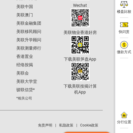
Wechat
美联中国
楼盘比较
美联澳门
美联金融集团
美联移民顾问
快闪赏
美联物业香港好房
美联升学顾问
美联测量师行
缴款方式
香港置业
下载美联笋盘App
经络按揭
美联会
美联大学堂
下载美联按揭计算
骏联信贷
*
机App
*相关公司
分行位置
免责声明
私隐政策
Cookie政策