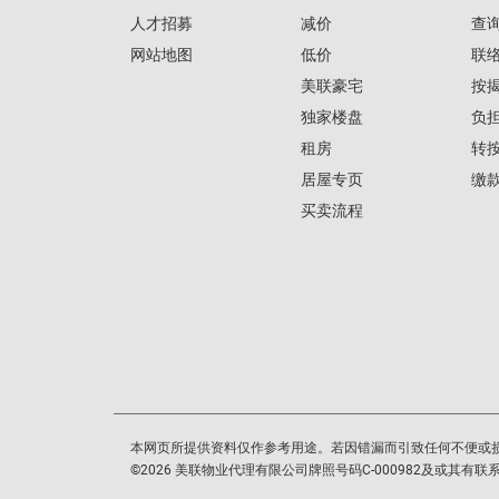
人才招募
减价
查
网站地图
低价
联
美联豪宅
按
独家楼盘
负
租房
转
居屋专页
缴
买卖流程
本网页所提供资料仅作参考用途。若因错漏而引致任何不便或
©
2026
美联物业代理有限公司牌照号码C-000982及或其有联