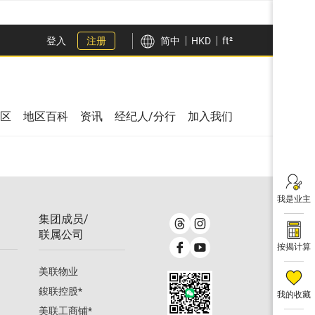
登入
注册
简中
HKD
ft²
区
地区百科
资讯
经纪人/分行
加入我们
我是业主
集团成员/
联属公司
按揭计算
美联物业
鋑联控股
*
我的收藏
美联工商铺
*