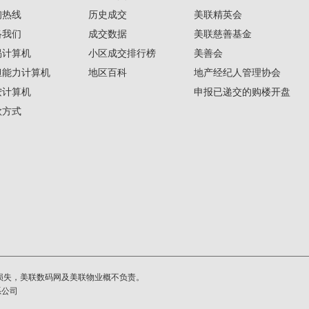
询热线
历史成交
美联精英会
络我们
成交数据
美联慈善基金
揭计算机
小区成交排行榜
美善会
担能力计算机
地区百科
地产经纪人管理协会
按计算机
申报已递交的购楼开盘
款方式
损失，美联数码网及美联物业概不负责。
系公司