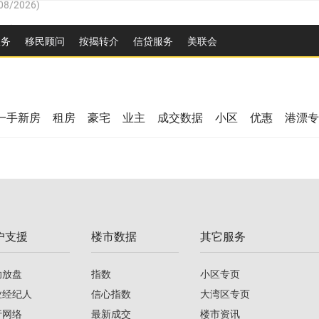
26
)
服务
移民顾问
按揭转介
信贷服务
美联会
2026
)
/2026
)
08/2026
)
/2026
)
26
)
08/2026
)
一手新房
租房
豪宅
业主
成交数据
小区
优惠
港漂专
2026
)
/2026
)
/2026
)
户支援
楼市数据
其它服务
08/2026
)
助放盘
指数
小区专页
业经纪人
信心指数
大湾区专页
行网络
最新成交
楼市资讯