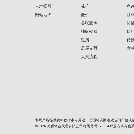
人才招募
减价
查
网站地图
低价
联
美联豪宅
按
独家楼盘
负
租房
转
居屋专页
缴
买卖流程
本网页所提供资料仅作参考用途。若因错漏而引致任何不便或
©
2026
美联物业代理有限公司牌照号码C-000982及或其有联