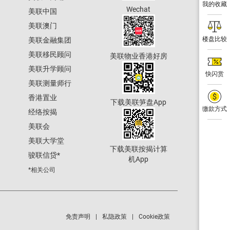
我的收藏
Wechat
美联中国
美联澳门
楼盘比较
美联金融集团
美联移民顾问
美联物业香港好房
美联升学顾问
快闪赏
美联测量师行
香港置业
下载美联笋盘App
缴款方式
经络按揭
美联会
美联大学堂
下载美联按揭计算
骏联信贷
*
机App
*相关公司
免责声明
私隐政策
Cookie政策