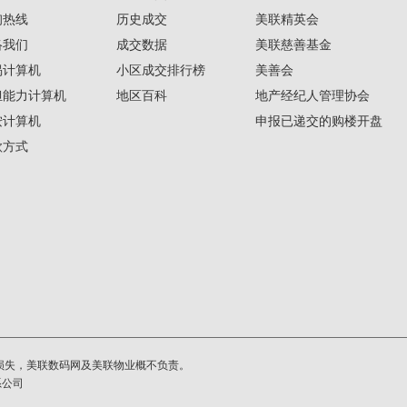
询热线
历史成交
美联精英会
络我们
成交数据
美联慈善基金
揭计算机
小区成交排行榜
美善会
担能力计算机
地区百科
地产经纪人管理协会
按计算机
申报已递交的购楼开盘
款方式
损失，美联数码网及美联物业概不负责。
系公司