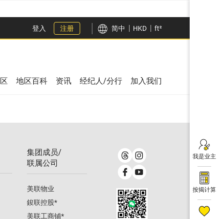
登入
注册
简中
HKD
ft²
区
地区百科
资讯
经纪人/分行
加入我们
集团成员/
我是业主
联属公司
美联物业
按揭计算
鋑联控股
*
美联工商铺
*