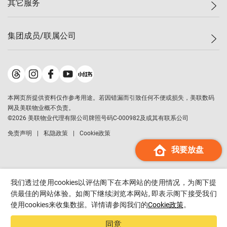
其它服务
美联豪宅
查询热线
信心指数
独家楼盘
联络我们
最新成交
小区专页
租房
集团成员/联属公司
按揭计算机
历史成交
大湾区专页
居屋专页
负担能力计算机
成交数据
楼市资讯
买卖流程
美联物业
转按计算机
小区成交排行榜
美联精英会
鋑联控股
*
缴款方式
地区百科
美联慈善基金
美联工商铺
*
本网页所提供资料仅作参考用途。若因错漏而引致任何不便或损失，美联数码
美善会
美联中国
网及美联物业概不负责。
地产经纪人管理协会
©
2026
美联物业代理有限公司牌照号码C-000982及或其有联系公司
美联澳门
申报已递交的购楼开盘
免责声明
私隐政策
Cookie政策
美联金融集团
我要放盘
美联移民顾问
美联升学顾问
美联测量师行
我们透过使用cookies以评估阁下在本网站的使用情况，为阁下提
香港置业
供最佳的网站体验。如阁下继续浏览本网站, 即表示阁下接受我们
使用cookies来收集数据。详情请参阅我们的
Cookie政策
。
经络按揭
美联会
同意