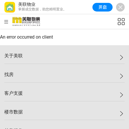
美联物业
开启
掌握成交数据，助您精明置业。
美联信心指数
77.1
较上周
0.7%
较上月
-0.4%
(
03/08/2026
)
HKD
ft²
全港指数
149.1
较上周
0%
较上月
0.4%
(
03/08/2026
)
An error occurred on client
港岛指数
157.4
较上周
-0.3%
较上月
-0.8%
(
03/08/2026
)
关于美联
九龙指数
156.4
较上周
-0.1%
较上月
0.3%
(
03/08/2026
)
美联集团
找房
新界指数
134.8
较上周
0.1%
较上月
0.9%
(
03/08/2026
)
投资者关系
美联信心指数
77.1
较上周
0.7%
较上月
-0.4%
(
03/08/2026
)
集团动态
一手新房
客户支援
人才招募
买房
网站地图
上车
自助放盘
楼市数据
减价
专业经纪人
低价
分行网络
指数