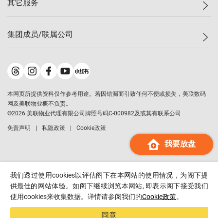
其它服务
美联豪宅
查询热线
信心指数
独家楼盘
联络我们
最新成交
小区专页
租房
集团成员/联属公司
按揭计算机
历史成交
大湾区专页
居屋专页
负担能力计算机
成交数据
楼市资讯
买卖流程
美联物业
转按计算机
小区成交排行榜
美联精英会
鋑联控股
*
缴款方式
地区百科
美联慈善基金
美联工商铺
*
本网页所提供资料仅作参考用途。若因错漏而引致任何不便或损失，美联数码
美善会
美联中国
网及美联物业概不负责。
地产经纪人管理协会
©
2026
美联物业代理有限公司牌照号码C-000982及或其有联系公司
美联澳门
申报已递交的购楼开盘
免责声明
私隐政策
Cookie政策
美联金融集团
我要放盘
美联移民顾问
美联升学顾问
美联测量师行
我们透过使用cookies以评估阁下在本网站的使用情况，为阁下提
香港置业
供最佳的网站体验。如阁下继续浏览本网站, 即表示阁下接受我们
使用cookies来收集数据。详情请参阅我们的
Cookie政策
。
经络按揭
美联会
同意