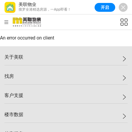
美联物业
开启
搜罗全港精选房源，一App即看！
美联信心指数
77.1
较上周
0.7%
较上月
-0.4%
(
03/08/2026
)
HKD
ft²
全港指数
149.1
较上周
0%
较上月
0.4%
(
03/08/2026
)
An error occurred on client
港岛指数
157.4
较上周
-0.3%
较上月
-0.8%
(
03/08/2026
)
关于美联
九龙指数
156.4
较上周
-0.1%
较上月
0.3%
(
03/08/2026
)
美联集团
找房
新界指数
134.8
较上周
0.1%
较上月
0.9%
(
03/08/2026
)
投资者关系
美联信心指数
77.1
较上周
0.7%
较上月
-0.4%
(
03/08/2026
)
集团动态
一手新房
客户支援
人才招募
买房
网站地图
上车
自助放盘
楼市数据
减价
专业经纪人
低价
分行网络
指数