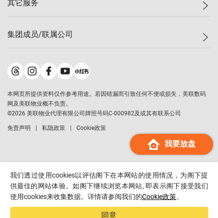
其它服务
美联豪宅
查询热线
信心指数
独家楼盘
联络我们
最新成交
小区专页
租房
集团成员/联属公司
按揭计算机
历史成交
大湾区专页
居屋专页
负担能力计算机
成交数据
楼市资讯
买卖流程
美联物业
转按计算机
小区成交排行榜
美联精英会
鋑联控股
*
缴款方式
地区百科
美联慈善基金
美联工商铺
*
本网页所提供资料仅作参考用途。若因错漏而引致任何不便或损失，美联数码
美善会
美联中国
网及美联物业概不负责。
地产经纪人管理协会
©
2026
美联物业代理有限公司牌照号码C-000982及或其有联系公司
美联澳门
申报已递交的购楼开盘
免责声明
私隐政策
Cookie政策
美联金融集团
我要放盘
美联移民顾问
美联升学顾问
美联测量师行
我们透过使用cookies以评估阁下在本网站的使用情况，为阁下提
香港置业
供最佳的网站体验。如阁下继续浏览本网站, 即表示阁下接受我们
使用cookies来收集数据。详情请参阅我们的
Cookie政策
。
经络按揭
美联会
同意