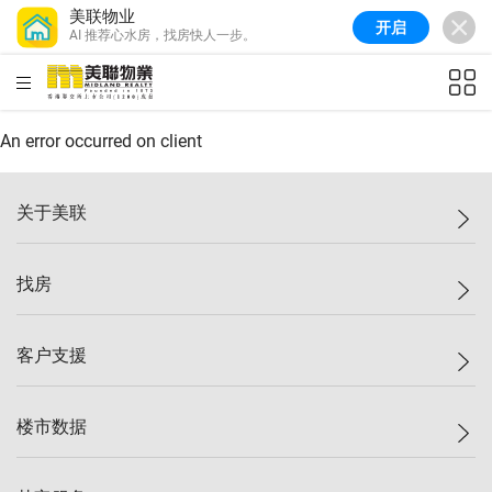
美联物业
开启
AI 推荐心水房，找房快人一步。
美联信心指数
77.1
较上周
0.7%
较上月
-0.4%
(
03/08/2026
)
HKD
ft²
全港指数
149.1
较上周
0%
较上月
0.4%
(
03/08/2026
)
An error occurred on client
港岛指数
157.4
较上周
-0.3%
较上月
-0.8%
(
03/08/2026
)
关于美联
九龙指数
156.4
较上周
-0.1%
较上月
0.3%
(
03/08/2026
)
美联集团
找房
新界指数
134.8
较上周
0.1%
较上月
0.9%
(
03/08/2026
)
投资者关系
美联信心指数
77.1
较上周
0.7%
较上月
-0.4%
(
03/08/2026
)
集团动态
一手新房
客户支援
人才招募
买房
网站地图
上车
自助放盘
楼市数据
减价
专业经纪人
低价
分行网络
指数