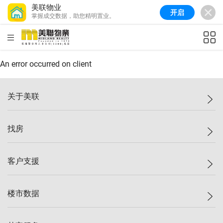
美联物业
开启
掌握成交数据，助您精明置业。
美联信心指数
77.1
较上周
0.7%
较上月
-0.4%
(
03/08/2026
)
HKD
ft²
全港指数
149.1
较上周
0%
较上月
0.4%
(
03/08/2026
)
An error occurred on client
港岛指数
157.4
较上周
-0.3%
较上月
-0.8%
(
03/08/2026
)
关于美联
九龙指数
156.4
较上周
-0.1%
较上月
0.3%
(
03/08/2026
)
美联集团
找房
新界指数
134.8
较上周
0.1%
较上月
0.9%
(
03/08/2026
)
投资者关系
美联信心指数
77.1
较上周
0.7%
较上月
-0.4%
(
03/08/2026
)
集团动态
一手新房
客户支援
人才招募
买房
网站地图
上车
自助放盘
楼市数据
减价
专业经纪人
低价
分行网络
指数