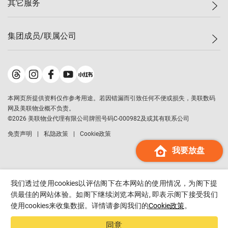
其它服务
美联豪宅
查询热线
信心指数
独家楼盘
联络我们
最新成交
小区专页
租房
集团成员/联属公司
按揭计算机
历史成交
大湾区专页
居屋专页
负担能力计算机
成交数据
楼市资讯
买卖流程
美联物业
转按计算机
小区成交排行榜
美联精英会
鋑联控股
*
缴款方式
地区百科
美联慈善基金
美联工商铺
*
本网页所提供资料仅作参考用途。若因错漏而引致任何不便或损失，美联数码
美善会
美联中国
网及美联物业概不负责。
地产经纪人管理协会
©
2026
美联物业代理有限公司牌照号码C-000982及或其有联系公司
美联澳门
申报已递交的购楼开盘
免责声明
私隐政策
Cookie政策
美联金融集团
我要放盘
美联移民顾问
美联升学顾问
美联测量师行
我们透过使用cookies以评估阁下在本网站的使用情况，为阁下提
香港置业
供最佳的网站体验。如阁下继续浏览本网站, 即表示阁下接受我们
使用cookies来收集数据。详情请参阅我们的
Cookie政策
。
经络按揭
美联会
同意