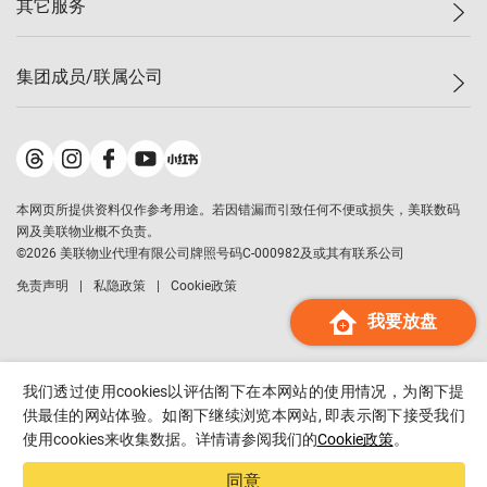
其它服务
美联豪宅
查询热线
信心指数
独家楼盘
联络我们
最新成交
小区专页
租房
集团成员/联属公司
按揭计算机
历史成交
大湾区专页
居屋专页
负担能力计算机
成交数据
楼市资讯
买卖流程
美联物业
转按计算机
小区成交排行榜
美联精英会
鋑联控股
*
缴款方式
地区百科
美联慈善基金
美联工商铺
*
本网页所提供资料仅作参考用途。若因错漏而引致任何不便或损失，美联数码
美善会
美联中国
网及美联物业概不负责。
地产经纪人管理协会
©
2026
美联物业代理有限公司牌照号码C-000982及或其有联系公司
美联澳门
申报已递交的购楼开盘
免责声明
私隐政策
Cookie政策
美联金融集团
我要放盘
美联移民顾问
美联升学顾问
美联测量师行
我们透过使用cookies以评估阁下在本网站的使用情况，为阁下提
香港置业
供最佳的网站体验。如阁下继续浏览本网站, 即表示阁下接受我们
使用cookies来收集数据。详情请参阅我们的
Cookie政策
。
经络按揭
美联会
同意