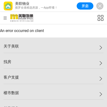
美联物业
开启
搜罗全港精选房源，一App即看！
HKD
ft²
An error occurred on client
关于美联
美联集团
找房
投资者关系
集团动态
一手新房
客户支援
人才招募
买房
网站地图
上车
自助放盘
楼市数据
减价
专业经纪人
低价
分行网络
指数