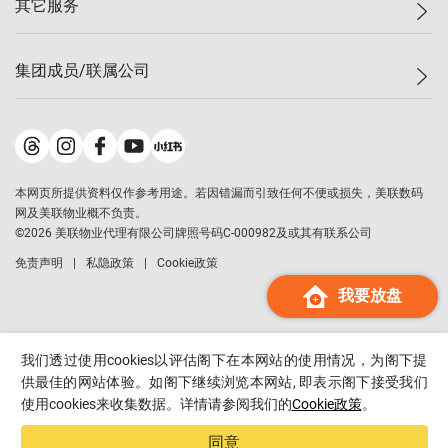
其它服务
美联豪宅
查询热线
信心指数
独家楼盘
联络我们
最新成交
小区专页
租房
集团成员/联属公司
按揭计算机
历史成交
大湾区专页
居屋专页
负担能力计算机
成交数据
楼市资讯
买卖流程
美联物业
转按计算机
小区成交排行榜
美联精英会
鋑联控股
*
缴款方式
地区百科
美联慈善基金
美联工商铺
*
本网页所提供资料仅作参考用途。若因错漏而引致任何不便或损失，美联数码
美善会
美联中国
网及美联物业概不负责。
地产经纪人管理协会
©
2026
美联物业代理有限公司牌照号码C-000982及或其有联系公司
美联澳门
申报已递交的购楼开盘
免责声明
私隐政策
Cookie政策
美联金融集团
我要放盘
美联移民顾问
美联升学顾问
美联测量师行
我们透过使用cookies以评估阁下在本网站的使用情况，为阁下提
香港置业
供最佳的网站体验。如阁下继续浏览本网站, 即表示阁下接受我们
使用cookies来收集数据。详情请参阅我们的
Cookie政策
。
经络按揭
美联会
同意