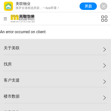
美联物业
开启
搜罗全港精选房源，一App即看！
美联信心指数
77.1
较上周
0.7%
较上月
-0.4%
(
03/08/2026
)
HKD
ft²
全港指数
149.1
较上周
0%
较上月
0.4%
(
03/08/2026
)
An error occurred on client
港岛指数
157.4
较上周
-0.3%
较上月
-0.8%
(
03/08/2026
)
关于美联
九龙指数
156.4
较上周
-0.1%
较上月
0.3%
(
03/08/2026
)
美联集团
找房
新界指数
134.8
较上周
0.1%
较上月
0.9%
(
03/08/2026
)
投资者关系
美联信心指数
77.1
较上周
0.7%
较上月
-0.4%
(
03/08/2026
)
集团动态
一手新房
客户支援
人才招募
买房
网站地图
上车
自助放盘
楼市数据
减价
专业经纪人
低价
分行网络
指数