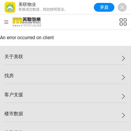
美联物业
开启
掌握成交数据，助您精明置业。
美联信心指数
77.1
较上周
0.7%
较上月
-0.4%
(
03/08/2026
)
HKD
ft²
全港指数
149.1
较上周
0%
较上月
0.4%
(
03/08/2026
)
An error occurred on client
港岛指数
157.4
较上周
-0.3%
较上月
-0.8%
(
03/08/2026
)
关于美联
九龙指数
156.4
较上周
-0.1%
较上月
0.3%
(
03/08/2026
)
美联集团
找房
新界指数
134.8
较上周
0.1%
较上月
0.9%
(
03/08/2026
)
投资者关系
美联信心指数
77.1
较上周
0.7%
较上月
-0.4%
(
03/08/2026
)
集团动态
一手新房
客户支援
人才招募
买房
网站地图
上车
自助放盘
楼市数据
减价
专业经纪人
低价
分行网络
指数