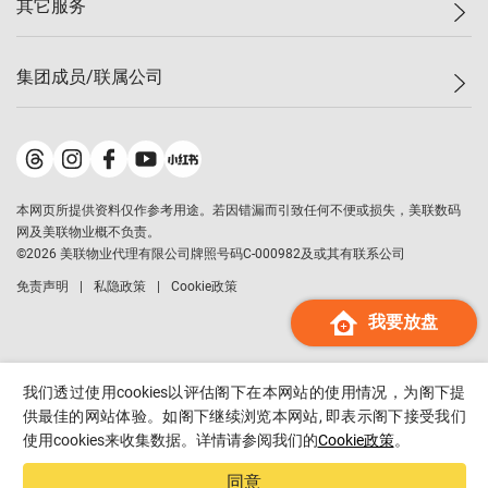
其它服务
美联豪宅
查询热线
信心指数
独家楼盘
联络我们
最新成交
小区专页
租房
集团成员/联属公司
按揭计算机
历史成交
大湾区专页
居屋专页
负担能力计算机
成交数据
楼市资讯
买卖流程
美联物业
转按计算机
小区成交排行榜
美联精英会
鋑联控股
*
缴款方式
地区百科
美联慈善基金
美联工商铺
*
本网页所提供资料仅作参考用途。若因错漏而引致任何不便或损失，美联数码
美善会
美联中国
网及美联物业概不负责。
地产经纪人管理协会
©
2026
美联物业代理有限公司牌照号码C-000982及或其有联系公司
美联澳门
申报已递交的购楼开盘
免责声明
私隐政策
Cookie政策
美联金融集团
我要放盘
美联移民顾问
美联升学顾问
美联测量师行
我们透过使用cookies以评估阁下在本网站的使用情况，为阁下提
香港置业
供最佳的网站体验。如阁下继续浏览本网站, 即表示阁下接受我们
使用cookies来收集数据。详情请参阅我们的
Cookie政策
。
经络按揭
美联会
同意