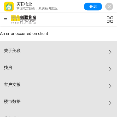
美联物业
开启
掌握成交数据，助您精明置业。
HKD
ft²
An error occurred on client
关于美联
美联集团
找房
投资者关系
集团动态
一手新房
客户支援
人才招募
买房
网站地图
上车
自助放盘
楼市数据
减价
专业经纪人
低价
分行网络
指数