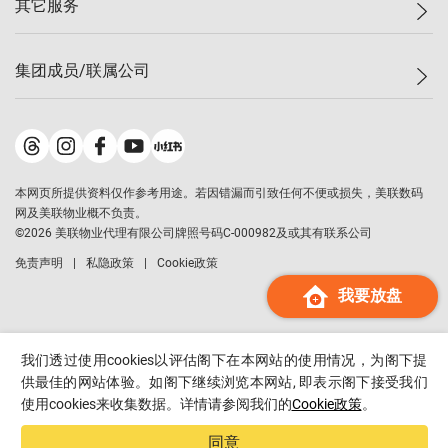
其它服务
美联豪宅
查询热线
信心指数
独家楼盘
联络我们
最新成交
小区专页
租房
集团成员/联属公司
按揭计算机
历史成交
大湾区专页
居屋专页
负担能力计算机
成交数据
楼市资讯
买卖流程
美联物业
转按计算机
小区成交排行榜
美联精英会
鋑联控股
*
缴款方式
地区百科
美联慈善基金
美联工商铺
*
本网页所提供资料仅作参考用途。若因错漏而引致任何不便或损失，美联数码
美善会
美联中国
网及美联物业概不负责。
地产经纪人管理协会
©
2026
美联物业代理有限公司牌照号码C-000982及或其有联系公司
美联澳门
申报已递交的购楼开盘
免责声明
私隐政策
Cookie政策
美联金融集团
我要放盘
美联移民顾问
美联升学顾问
美联测量师行
我们透过使用cookies以评估阁下在本网站的使用情况，为阁下提
香港置业
供最佳的网站体验。如阁下继续浏览本网站, 即表示阁下接受我们
使用cookies来收集数据。详情请参阅我们的
Cookie政策
。
经络按揭
美联会
同意