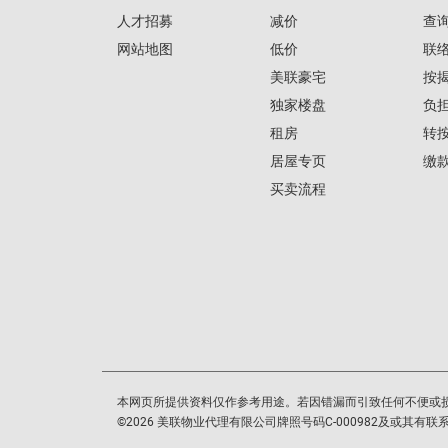
人才招募
减价
查
网站地图
低价
联
美联豪宅
按
独家楼盘
负
租房
转
居屋专页
缴
买卖流程
本网页所提供资料仅作参考用途。若因错漏而引致任何不便或
©
2026
美联物业代理有限公司牌照号码C-000982及或其有联