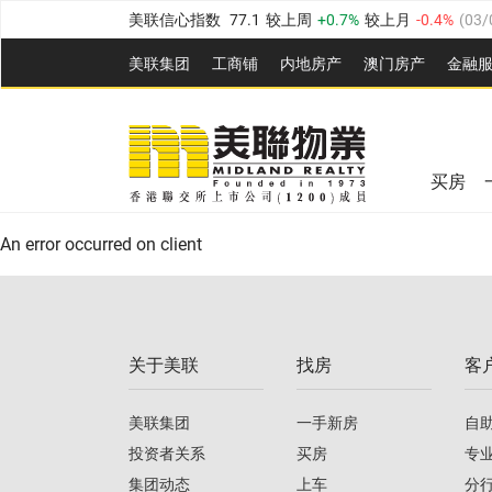
美联信心指数
77.1
较上周
0.7%
较上月
-0.4%
(
03/
全港指数
149.1
较上周
0%
较上月
0.4%
(
03/08/20
美联集团
工商铺
内地房产
澳⻔房产
金融
港岛指数
157.4
较上周
-0.3%
较上月
-0.8%
(
03/08/
美联信心指数
77.1
较上周
0.7%
较上月
-0.4%
(
03/
九龙指数
156.4
较上周
-0.1%
较上月
0.3%
(
03/08
全港指数
149.1
较上周
0%
较上月
0.4%
(
03/08/20
新界指数
134.8
较上周
0.1%
较上月
0.9%
(
03/08
买房
美联信心指数
77.1
较上周
0.7%
较上月
-0.4%
(
03/
港岛指数
157.4
较上周
-0.3%
较上月
-0.8%
(
03/08/
An error occurred on client
九龙指数
156.4
较上周
-0.1%
较上月
0.3%
(
03/08
新界指数
134.8
较上周
0.1%
较上月
0.9%
(
03/08
关于美联
找房
客
美联信心指数
77.1
较上周
0.7%
较上月
-0.4%
(
03/
美联集团
一手新房
自
投资者关系
买房
专
集团动态
上车
分