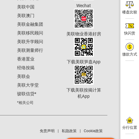
Wechat
美联中国
楼盘比较
美联澳门
美联金融集团
美联移民顾问
快闪赏
美联物业香港好房
美联升学顾问
美联测量师行
缴款方式
香港置业
下载美联笋盘App
经络按揭
美联会
美联大学堂
下载美联按揭计算
骏联信贷
*
机App
*相关公司
分行位置
免责声明
私隐政策
Cookie政策