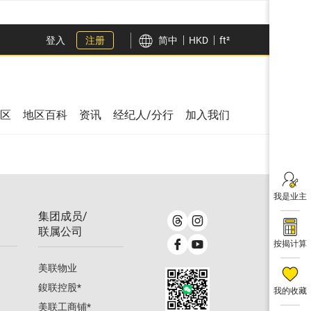
登入
注册
简中
HKD
ft²
区
地区百科
资讯
经纪人/分行
加入我们
我是业主
集团成员/
联属公司
按揭计算
美联物业
鋑联控股
*
我的收藏
美联工商铺
*