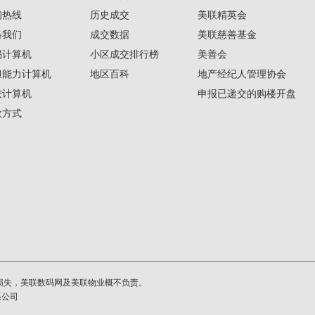
询热线
历史成交
美联精英会
络我们
成交数据
美联慈善基金
揭计算机
小区成交排行榜
美善会
担能力计算机
地区百科
地产经纪人管理协会
按计算机
申报已递交的购楼开盘
款方式
损失，美联数码网及美联物业概不负责。
系公司