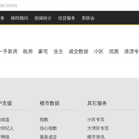
08/2026
)
26
)
服务
移民顾问
按揭转介
信贷服务
美联会
2026
)
08/2026
)
/2026
)
26
)
/2026
)
一手新房
租房
豪宅
业主
成交数据
小区
优惠
港漂专
08/2026
)
2026
)
/2026
)
/2026
)
户支援
楼市数据
其它服务
08/2026
)
助放盘
指数
小区专页
业经纪人
信心指数
大湾区专页
行网络
最新成交
楼市资讯