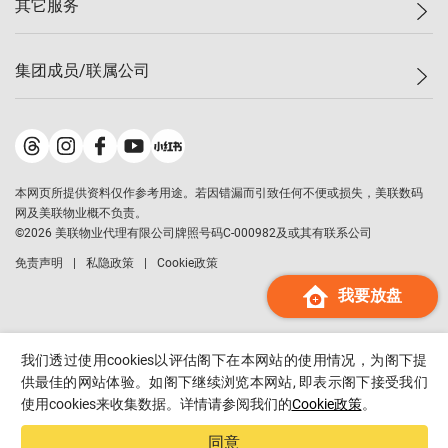
其它服务
美联豪宅
查询热线
信心指数
独家楼盘
联络我们
最新成交
小区专页
租房
集团成员/联属公司
按揭计算机
历史成交
大湾区专页
居屋专页
负担能力计算机
成交数据
楼市资讯
买卖流程
美联物业
转按计算机
小区成交排行榜
美联精英会
鋑联控股
*
缴款方式
地区百科
美联慈善基金
美联工商铺
*
本网页所提供资料仅作参考用途。若因错漏而引致任何不便或损失，美联数码
美善会
美联中国
网及美联物业概不负责。
地产经纪人管理协会
©
2026
美联物业代理有限公司牌照号码C-000982及或其有联系公司
美联澳门
申报已递交的购楼开盘
免责声明
私隐政策
Cookie政策
美联金融集团
我要放盘
美联移民顾问
美联升学顾问
美联测量师行
我们透过使用cookies以评估阁下在本网站的使用情况，为阁下提
香港置业
供最佳的网站体验。如阁下继续浏览本网站, 即表示阁下接受我们
使用cookies来收集数据。详情请参阅我们的
Cookie政策
。
经络按揭
美联会
同意