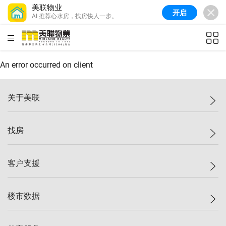
美联物业
开启
AI 推荐心水房，找房快人一步。
美联信心指数
77.1
较上周
0.7%
较上月
-0.4%
(
03/08/2026
)
HKD
ft²
全港指数
149.1
较上周
0%
较上月
0.4%
(
03/08/2026
)
An error occurred on client
港岛指数
157.4
较上周
-0.3%
较上月
-0.8%
(
03/08/2026
)
关于美联
九龙指数
156.4
较上周
-0.1%
较上月
0.3%
(
03/08/2026
)
美联集团
找房
新界指数
134.8
较上周
0.1%
较上月
0.9%
(
03/08/2026
)
投资者关系
美联信心指数
77.1
较上周
0.7%
较上月
-0.4%
(
03/08/2026
)
集团动态
一手新房
客户支援
人才招募
买房
网站地图
上车
自助放盘
楼市数据
减价
专业经纪人
低价
分行网络
指数