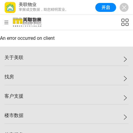
美联物业
开启
掌握成交数据，助您精明置业。
美联信心指数
77.1
较上周
0.7%
较上月
-0.4%
(
03/08/2026
)
HKD
ft²
全港指数
149.1
较上周
0%
较上月
0.4%
(
03/08/2026
)
An error occurred on client
港岛指数
157.4
较上周
-0.3%
较上月
-0.8%
(
03/08/2026
)
关于美联
九龙指数
156.4
较上周
-0.1%
较上月
0.3%
(
03/08/2026
)
美联集团
找房
新界指数
134.8
较上周
0.1%
较上月
0.9%
(
03/08/2026
)
投资者关系
美联信心指数
77.1
较上周
0.7%
较上月
-0.4%
(
03/08/2026
)
集团动态
一手新房
客户支援
人才招募
买房
网站地图
上车
自助放盘
楼市数据
减价
专业经纪人
低价
分行网络
指数