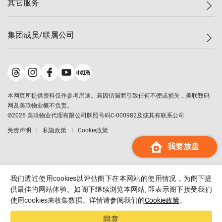
其它服务
美联豪宅
查询热线
信心指数
独家楼盘
联络我们
最新成交
小区专页
租房
集团成员/联属公司
按揭计算机
历史成交
大湾区专页
居屋专页
负担能力计算机
成交数据
楼市资讯
买卖流程
美联物业
转按计算机
小区成交排行榜
美联精英会
鋑联控股
*
缴款方式
地区百科
美联慈善基金
美联工商铺
*
本网页所提供资料仅作参考用途。若因错漏而引致任何不便或损失，美联数码
美善会
美联中国
网及美联物业概不负责。
地产经纪人管理协会
©
2026
美联物业代理有限公司牌照号码C-000982及或其有联系公司
美联澳门
申报已递交的购楼开盘
免责声明
私隐政策
Cookie政策
美联金融集团
我要放盘
美联移民顾问
美联升学顾问
美联测量师行
我们透过使用cookies以评估阁下在本网站的使用情况，为阁下提
香港置业
供最佳的网站体验。如阁下继续浏览本网站, 即表示阁下接受我们
使用cookies来收集数据。详情请参阅我们的
Cookie政策
。
经络按揭
美联会
同意