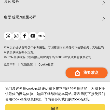
其它服务
美联豪宅
查询热线
信心指数
独家楼盘
联络我们
最新成交
小区专页
租房
集团成员/联属公司
按揭计算机
历史成交
大湾区专页
居屋专页
负担能力计算机
成交数据
楼市资讯
买卖流程
美联物业
转按计算机
小区成交排行榜
美联精英会
鋑联控股
*
缴款方式
地区百科
美联慈善基金
美联工商铺
*
本网页所提供资料仅作参考用途。若因错漏而引致任何不便或损失，美联数码
美善会
美联中国
网及美联物业概不负责。
地产经纪人管理协会
©
2026
美联物业代理有限公司牌照号码C-000982及或其有联系公司
美联澳门
申报已递交的购楼开盘
免责声明
私隐政策
Cookie政策
美联金融集团
我要放盘
美联移民顾问
美联升学顾问
美联测量师行
我们透过使用cookies以评估阁下在本网站的使用情况，为阁下提
香港置业
供最佳的网站体验。如阁下继续浏览本网站, 即表示阁下接受我们
使用cookies来收集数据。详情请参阅我们的
Cookie政策
。
经络按揭
美联会
同意