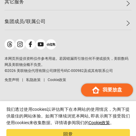
其它服务
美联豪宅
查询热线
信心指数
独家楼盘
联络我们
最新成交
小区专页
租房
集团成员/联属公司
按揭计算机
历史成交
大湾区专页
居屋专页
负担能力计算机
成交数据
楼市资讯
买卖流程
美联物业
转按计算机
小区成交排行榜
美联精英会
鋑联控股
*
缴款方式
地区百科
美联慈善基金
美联工商铺
*
本网页所提供资料仅作参考用途。若因错漏而引致任何不便或损失，美联数码
美善会
美联中国
网及美联物业概不负责。
地产经纪人管理协会
©
2026
美联物业代理有限公司牌照号码C-000982及或其有联系公司
美联澳门
申报已递交的购楼开盘
免责声明
私隐政策
Cookie政策
美联金融集团
我要放盘
美联移民顾问
美联升学顾问
美联测量师行
我们透过使用cookies以评估阁下在本网站的使用情况，为阁下提
香港置业
供最佳的网站体验。如阁下继续浏览本网站, 即表示阁下接受我们
使用cookies来收集数据。详情请参阅我们的
Cookie政策
。
经络按揭
美联会
同意