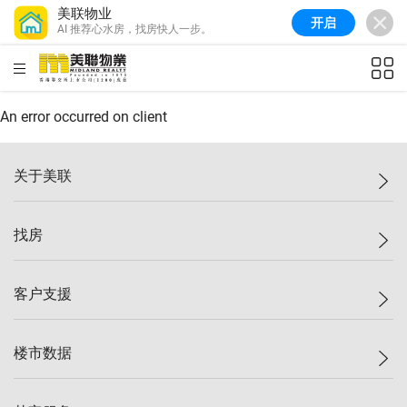
美联物业
开启
AI 推荐心水房，找房快人一步。
美联信心指数
77.1
较上周
0.7%
较上月
-0.4%
(
03/08/2026
)
HKD
ft²
全港指数
149.1
较上周
0%
较上月
0.4%
(
03/08/2026
)
An error occurred on client
港岛指数
157.4
较上周
-0.3%
较上月
-0.8%
(
03/08/2026
)
关于美联
九龙指数
156.4
较上周
-0.1%
较上月
0.3%
(
03/08/2026
)
美联集团
找房
新界指数
134.8
较上周
0.1%
较上月
0.9%
(
03/08/2026
)
投资者关系
美联信心指数
77.1
较上周
0.7%
较上月
-0.4%
(
03/08/2026
)
集团动态
一手新房
客户支援
人才招募
买房
网站地图
上车
自助放盘
楼市数据
减价
专业经纪人
低价
分行网络
指数