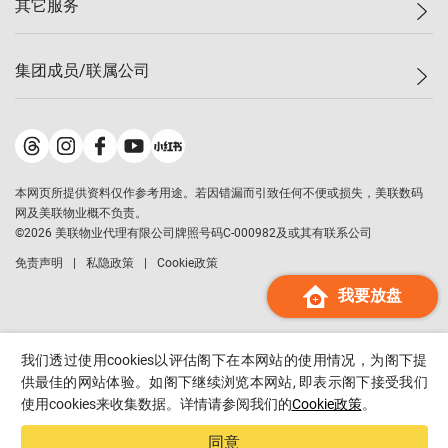
其它服务
美联豪宅
查询热线
信心指数
独家楼盘
联络我们
最新成交
小区专页
租房
集团成员/联属公司
按揭计算机
历史成交
大湾区专页
居屋专页
负担能力计算机
成交数据
楼市资讯
买卖流程
美联物业
转按计算机
小区成交排行榜
美联精英会
鋑联控股
*
缴款方式
地区百科
美联慈善基金
美联工商铺
*
本网页所提供资料仅作参考用途。若因错漏而引致任何不便或损失，美联数码
美善会
美联中国
网及美联物业概不负责。
地产经纪人管理协会
©
2026
美联物业代理有限公司牌照号码C-000982及或其有联系公司
美联澳门
申报已递交的购楼开盘
免责声明
私隐政策
Cookie政策
美联金融集团
我要放盘
美联移民顾问
美联升学顾问
美联测量师行
我们透过使用cookies以评估阁下在本网站的使用情况，为阁下提
香港置业
供最佳的网站体验。如阁下继续浏览本网站, 即表示阁下接受我们
使用cookies来收集数据。详情请参阅我们的
Cookie政策
。
经络按揭
美联会
同意