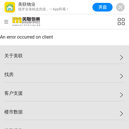
美联物业
开启
搜罗全港精选房源，一App即看！
美联信心指数
77.1
较上周
0.7%
较上月
-0.4%
(
03/08/2026
)
HKD
ft²
全港指数
149.1
较上周
0%
较上月
0.4%
(
03/08/2026
)
An error occurred on client
港岛指数
157.4
较上周
-0.3%
较上月
-0.8%
(
03/08/2026
)
关于美联
九龙指数
156.4
较上周
-0.1%
较上月
0.3%
(
03/08/2026
)
美联集团
找房
新界指数
134.8
较上周
0.1%
较上月
0.9%
(
03/08/2026
)
投资者关系
美联信心指数
77.1
较上周
0.7%
较上月
-0.4%
(
03/08/2026
)
集团动态
一手新房
客户支援
人才招募
买房
网站地图
上车
自助放盘
楼市数据
减价
专业经纪人
低价
分行网络
指数