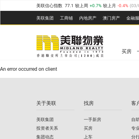
美联信心指数
77.1
较上周
0.7%
较上月
-0.4%
(
03/
全港指数
149.1
较上周
0%
较上月
0.4%
(
03/08/20
美联集团
工商铺
内地房产
澳⻔房产
金融
港岛指数
157.4
较上周
-0.3%
较上月
-0.8%
(
03/08/
美联信心指数
77.1
较上周
0.7%
较上月
-0.4%
(
03/
九龙指数
156.4
较上周
-0.1%
较上月
0.3%
(
03/08
全港指数
149.1
较上周
0%
较上月
0.4%
(
03/08/20
新界指数
134.8
较上周
0.1%
较上月
0.9%
(
03/08
买房
美联信心指数
77.1
较上周
0.7%
较上月
-0.4%
(
03/
港岛指数
157.4
较上周
-0.3%
较上月
-0.8%
(
03/08/
An error occurred on client
九龙指数
156.4
较上周
-0.1%
较上月
0.3%
(
03/08
新界指数
134.8
较上周
0.1%
较上月
0.9%
(
03/08
关于美联
找房
客
美联信心指数
77.1
较上周
0.7%
较上月
-0.4%
(
03/
美联集团
一手新房
自
投资者关系
买房
专
集团动态
上车
分