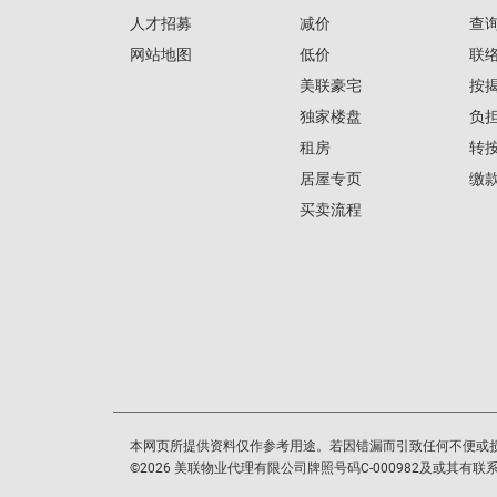
人才招募
减价
查
网站地图
低价
联
美联豪宅
按
独家楼盘
负
租房
转
居屋专页
缴
买卖流程
本网页所提供资料仅作参考用途。若因错漏而引致任何不便或
©
2026
美联物业代理有限公司牌照号码C-000982及或其有联