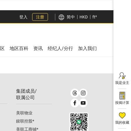
登入
注册
简中
HKD
ft²
区
地区百科
资讯
经纪人/分行
加入我们
我是业主
集团成员/
联属公司
按揭计算
美联物业
鋑联控股
*
我的收藏
美联工商铺
*