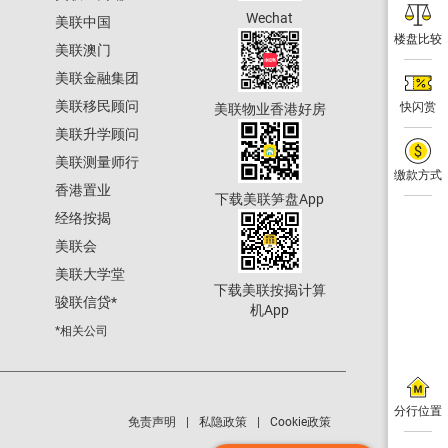
Wechat
美联中国
楼盘比较
美联澳门
美联金融集团
美联移民顾问
快闪赏
美联物业香港好房
美联升学顾问
美联测量师行
缴款方式
香港置业
下载美联笋盘App
经络按揭
美联会
美联大学堂
下载美联按揭计算
骏联信贷
*
机App
*相关公司
分行位置
免责声明
私隐政策
Cookie政策