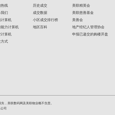
询热线
历史成交
美联精英会
络我们
成交数据
美联慈善基金
揭计算机
小区成交排行榜
美善会
担能力计算机
地区百科
地产经纪人管理协会
按计算机
申报已递交的购楼开盘
款方式
损失，美联数码网及美联物业概不负责。
系公司