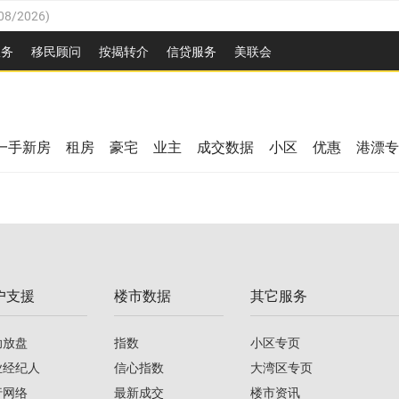
08/2026
)
26
)
服务
移民顾问
按揭转介
信贷服务
美联会
2026
)
08/2026
)
/2026
)
26
)
/2026
)
一手新房
租房
豪宅
业主
成交数据
小区
优惠
港漂专
08/2026
)
2026
)
/2026
)
/2026
)
户支援
楼市数据
其它服务
08/2026
)
助放盘
指数
小区专页
业经纪人
信心指数
大湾区专页
行网络
最新成交
楼市资讯