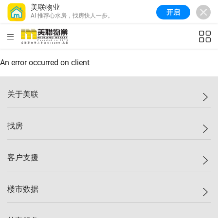
美联物业
开启
AI 推荐心水房，找房快人一步。
美联信心指数
77.1
较上周
0.7%
较上月
-0.4%
(
03/08/2026
)
HKD
ft²
全港指数
149.1
较上周
0%
较上月
0.4%
(
03/08/2026
)
An error occurred on client
港岛指数
157.4
较上周
-0.3%
较上月
-0.8%
(
03/08/2026
)
关于美联
九龙指数
156.4
较上周
-0.1%
较上月
0.3%
(
03/08/2026
)
美联集团
找房
新界指数
134.8
较上周
0.1%
较上月
0.9%
(
03/08/2026
)
投资者关系
美联信心指数
77.1
较上周
0.7%
较上月
-0.4%
(
03/08/2026
)
集团动态
一手新房
客户支援
人才招募
买房
网站地图
上车
自助放盘
楼市数据
减价
专业经纪人
低价
分行网络
指数