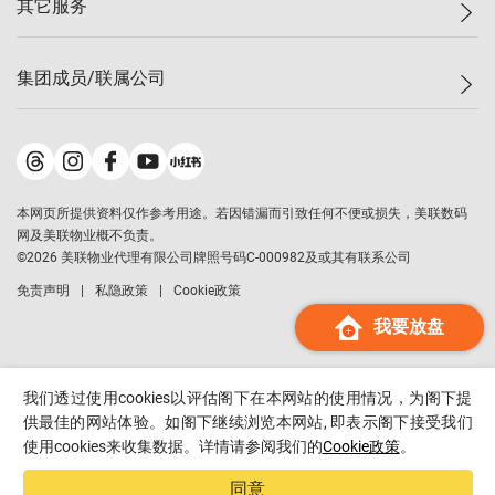
其它服务
美联豪宅
查询热线
信心指数
独家楼盘
联络我们
最新成交
小区专页
租房
集团成员/联属公司
按揭计算机
历史成交
大湾区专页
居屋专页
负担能力计算机
成交数据
楼市资讯
买卖流程
美联物业
转按计算机
小区成交排行榜
美联精英会
鋑联控股
*
缴款方式
地区百科
美联慈善基金
美联工商铺
*
本网页所提供资料仅作参考用途。若因错漏而引致任何不便或损失，美联数码
美善会
美联中国
网及美联物业概不负责。
地产经纪人管理协会
©
2026
美联物业代理有限公司牌照号码C-000982及或其有联系公司
美联澳门
申报已递交的购楼开盘
免责声明
私隐政策
Cookie政策
美联金融集团
我要放盘
美联移民顾问
美联升学顾问
美联测量师行
我们透过使用cookies以评估阁下在本网站的使用情况，为阁下提
香港置业
供最佳的网站体验。如阁下继续浏览本网站, 即表示阁下接受我们
使用cookies来收集数据。详情请参阅我们的
Cookie政策
。
经络按揭
美联会
同意