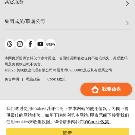
其它服务
美联豪宅
查询热线
信心指数
独家楼盘
联络我们
最新成交
小区专页
租房
集团成员/联属公司
按揭计算机
历史成交
大湾区专页
居屋专页
负担能力计算机
成交数据
楼市资讯
买卖流程
美联物业
转按计算机
小区成交排行榜
美联精英会
鋑联控股
*
缴款方式
地区百科
美联慈善基金
美联工商铺
*
本网页所提供资料仅作参考用途。若因错漏而引致任何不便或损失，美联数码
美善会
美联中国
网及美联物业概不负责。
地产经纪人管理协会
©
2026
美联物业代理有限公司牌照号码C-000982及或其有联系公司
美联澳门
申报已递交的购楼开盘
免责声明
私隐政策
Cookie政策
美联金融集团
我要放盘
美联移民顾问
美联升学顾问
美联测量师行
我们透过使用cookies以评估阁下在本网站的使用情况，为阁下提
香港置业
供最佳的网站体验。如阁下继续浏览本网站, 即表示阁下接受我们
使用cookies来收集数据。详情请参阅我们的
Cookie政策
。
经络按揭
美联会
同意