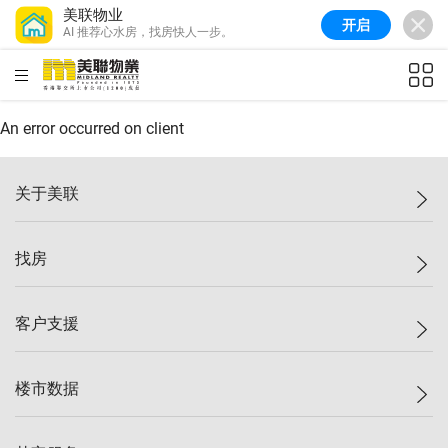
美联物业
开启
AI 推荐心水房，找房快人一步。
美联信心指数
77.1
较上周
0.7%
较上月
-0.4%
(
03/08/2026
)
HKD
ft²
全港指数
149.1
较上周
0%
较上月
0.4%
(
03/08/2026
)
An error occurred on client
港岛指数
157.4
较上周
-0.3%
较上月
-0.8%
(
03/08/2026
)
关于美联
九龙指数
156.4
较上周
-0.1%
较上月
0.3%
(
03/08/2026
)
美联集团
找房
新界指数
134.8
较上周
0.1%
较上月
0.9%
(
03/08/2026
)
投资者关系
美联信心指数
77.1
较上周
0.7%
较上月
-0.4%
(
03/08/2026
)
集团动态
一手新房
客户支援
人才招募
买房
网站地图
上车
自助放盘
楼市数据
减价
专业经纪人
低价
分行网络
指数