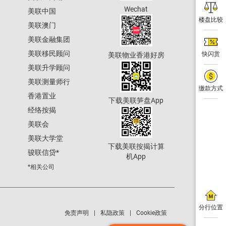
Wechat
美联中国
楼盘比较
美联澳门
美联金融集团
美联移民顾问
快闪赏
美联物业香港好房
美联升学顾问
美联测量师行
缴款方式
香港置业
下载美联笋盘App
经络按揭
美联会
美联大学堂
下载美联按揭计算
骏联信贷
*
机App
*相关公司
分行位置
免责声明
私隐政策
Cookie政策