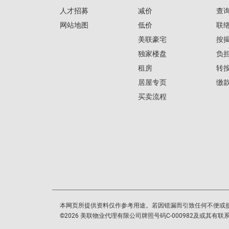
人才招募
减价
查
网站地图
低价
联
美联豪宅
按
独家楼盘
负
租房
转
居屋专页
缴
买卖流程
本网页所提供资料仅作参考用途。若因错漏而引致任何不便或
©
2026
美联物业代理有限公司牌照号码C-000982及或其有联