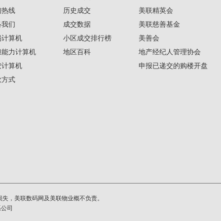
询热线
历史成交
美联精英会
络我们
成交数据
美联慈善基金
揭计算机
小区成交排行榜
美善会
担能力计算机
地区百科
地产经纪人管理协会
按计算机
申报已递交的购楼开盘
款方式
损失，美联数码网及美联物业概不负责。
系公司