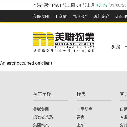
全港指数
149.1
较上周
0%
较上月
0.4%
(
03/08/20
港岛指数
157.4
较上周
-0.3%
较上月
-0.8%
(
03/08/
美联集团
工商铺
内地房产
澳⻔房产
金融
九龙指数
156.4
较上周
-0.1%
较上月
0.3%
(
03/08
美联信心指数
77.1
较上周
0.7%
较上月
-0.4%
(
03/
新界指数
134.8
较上周
0.1%
较上月
0.9%
(
03/08
全港指数
149.1
较上周
0%
较上月
0.4%
(
03/08/20
美联信心指数
77.1
较上周
0.7%
较上月
-0.4%
(
03/
买房
港岛指数
157.4
较上周
-0.3%
较上月
-0.8%
(
03/08/
An error occurred on client
九龙指数
156.4
较上周
-0.1%
较上月
0.3%
(
03/08
新界指数
134.8
较上周
0.1%
较上月
0.9%
(
03/08
关于美联
找房
客
美联信心指数
77.1
较上周
0.7%
较上月
-0.4%
(
03/
美联集团
一手新房
自
投资者关系
买房
专
集团动态
上车
分