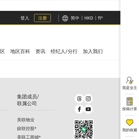
登入
注册
简中
HKD
ft²
区
地区百科
资讯
经纪人/分行
加入我们
我是业主
集团成员/
联属公司
按揭计算
美联物业
鋑联控股
*
我的收藏
美联工商铺
*