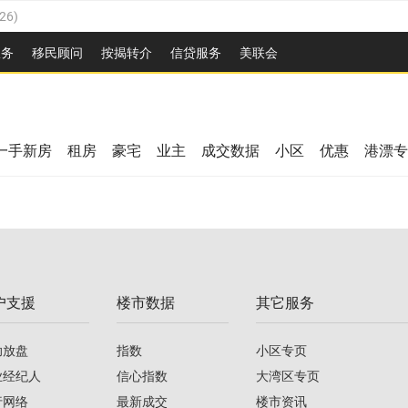
26
)
2026
)
服务
移民顾问
按揭转介
信贷服务
美联会
/2026
)
08/2026
)
/2026
)
26
)
08/2026
)
一手新房
租房
豪宅
业主
成交数据
小区
优惠
港漂专
2026
)
/2026
)
/2026
)
户支援
楼市数据
其它服务
08/2026
)
助放盘
指数
小区专页
业经纪人
信心指数
大湾区专页
行网络
最新成交
楼市资讯