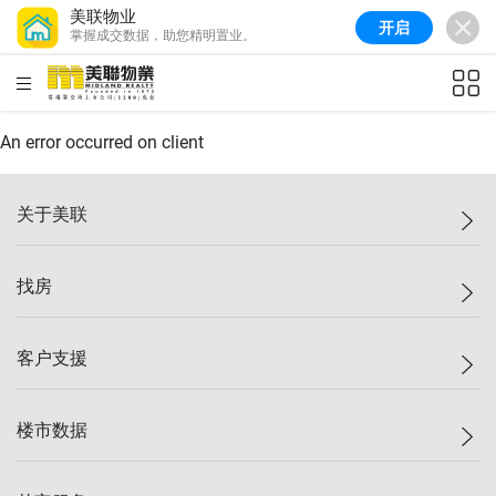
美联物业
开启
掌握成交数据，助您精明置业。
美联信心指数
77.1
较上周
0.7%
较上月
-0.4%
(
03/08/2026
)
HKD
ft²
全港指数
149.1
较上周
0%
较上月
0.4%
(
03/08/2026
)
An error occurred on client
港岛指数
157.4
较上周
-0.3%
较上月
-0.8%
(
03/08/2026
)
关于美联
九龙指数
156.4
较上周
-0.1%
较上月
0.3%
(
03/08/2026
)
美联集团
找房
新界指数
134.8
较上周
0.1%
较上月
0.9%
(
03/08/2026
)
投资者关系
美联信心指数
77.1
较上周
0.7%
较上月
-0.4%
(
03/08/2026
)
集团动态
一手新房
客户支援
人才招募
买房
网站地图
上车
自助放盘
楼市数据
减价
专业经纪人
低价
分行网络
指数