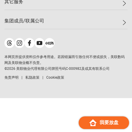
其它服务
美联豪宅
查询热线
信心指数
独家楼盘
联络我们
最新成交
小区专页
租房
集团成员/联属公司
按揭计算机
历史成交
大湾区专页
居屋专页
负担能力计算机
成交数据
楼市资讯
买卖流程
美联物业
转按计算机
小区成交排行榜
美联精英会
鋑联控股
*
缴款方式
地区百科
美联慈善基金
美联工商铺
*
本网页所提供资料仅作参考用途。若因错漏而引致任何不便或损失，美联数码
美善会
美联中国
网及美联物业概不负责。
地产经纪人管理协会
©
2026
美联物业代理有限公司牌照号码C-000982及或其有联系公司
美联澳门
申报已递交的购楼开盘
免责声明
私隐政策
Cookie政策
美联金融集团
美联移民顾问
美联升学顾问
美联测量师行
香港置业
经络按揭
我要放盘
美联会