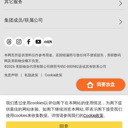
其它服务
美联豪宅
查询热线
信心指数
独家楼盘
联络我们
最新成交
小区专页
租房
集团成员/联属公司
按揭计算机
历史成交
大湾区专页
居屋专页
负担能力计算机
成交数据
楼市资讯
买卖流程
美联物业
转按计算机
小区成交排行榜
美联精英会
鋑联控股
*
缴款方式
地区百科
美联慈善基金
美联工商铺
*
本网页所提供资料仅作参考用途。若因错漏而引致任何不便或损失，美联数码
美善会
美联中国
网及美联物业概不负责。
地产经纪人管理协会
©
2026
美联物业代理有限公司牌照号码C-000982及或其有联系公司
美联澳门
申报已递交的购楼开盘
免责声明
私隐政策
Cookie政策
美联金融集团
我要放盘
美联移民顾问
美联升学顾问
美联测量师行
我们透过使用cookies以评估阁下在本网站的使用情况，为阁下提
香港置业
供最佳的网站体验。如阁下继续浏览本网站, 即表示阁下接受我们
使用cookies来收集数据。详情请参阅我们的
Cookie政策
。
经络按揭
美联会
同意