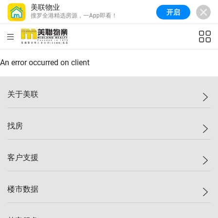
美联物业
开启
搜罗全港精选房源，一App即看！
美联信心指数
77.1
较上周
0.7%
较上月
-0.4%
(
03/08/2026
)
HKD
ft²
全港指数
149.1
较上周
0%
较上月
0.4%
(
03/08/2026
)
An error occurred on client
港岛指数
157.4
较上周
-0.3%
较上月
-0.8%
(
03/08/2026
)
关于美联
九龙指数
156.4
较上周
-0.1%
较上月
0.3%
(
03/08/2026
)
美联集团
找房
新界指数
134.8
较上周
0.1%
较上月
0.9%
(
03/08/2026
)
投资者关系
美联信心指数
77.1
较上周
0.7%
较上月
-0.4%
(
03/08/2026
)
集团动态
一手新房
客户支援
人才招募
买房
网站地图
上车
自助放盘
楼市数据
减价
专业经纪人
低价
分行网络
指数