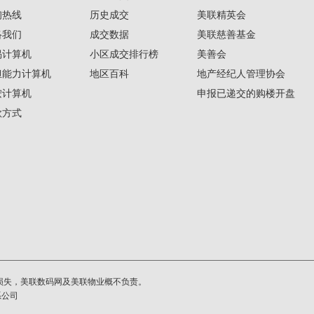
询热线
历史成交
美联精英会
络我们
成交数据
美联慈善基金
揭计算机
小区成交排行榜
美善会
担能力计算机
地区百科
地产经纪人管理协会
按计算机
申报已递交的购楼开盘
款方式
损失，美联数码网及美联物业概不负责。
系公司