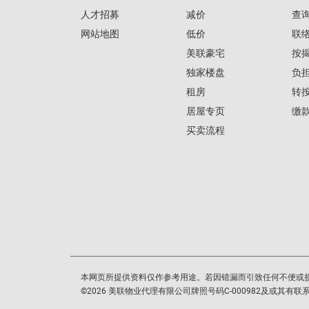
人才招募
减价
查
网站地图
低价
联
美联豪宅
按
独家楼盘
负
租房
转
居屋专页
缴
买卖流程
本网页所提供资料仅作参考用途。若因错漏而引致任何不便或
©
2026
美联物业代理有限公司牌照号码C-000982及或其有联