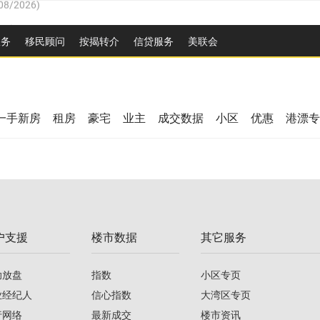
26
)
服务
移民顾问
按揭转介
信贷服务
美联会
2026
)
/2026
)
08/2026
)
/2026
)
26
)
08/2026
)
一手新房
租房
豪宅
业主
成交数据
小区
优惠
港漂专
2026
)
/2026
)
/2026
)
户支援
楼市数据
其它服务
08/2026
)
助放盘
指数
小区专页
业经纪人
信心指数
大湾区专页
行网络
最新成交
楼市资讯