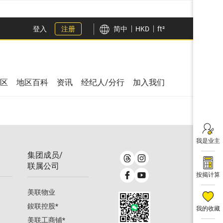
登入
注册
简中
HKD
ft²
区
地区百科
资讯
经纪人/分行
加入我们
我是业主
集团成员/
联属公司
按揭计算
美联物业
鋑联控股
*
我的收藏
美联工商铺
*