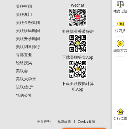
Wechat
美联中国
楼盘比较
美联澳门
美联金融集团
美联移民顾问
快闪赏
美联物业香港好房
美联升学顾问
美联测量师行
缴款方式
香港置业
下载美联笋盘App
经络按揭
美联会
美联大学堂
下载美联按揭计算
骏联信贷
*
机App
*相关公司
分行位置
免责声明
私隐政策
Cookie政策