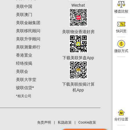
Wechat
美联中国
楼盘比较
美联澳门
美联金融集团
美联移民顾问
快闪赏
美联物业香港好房
美联升学顾问
美联测量师行
缴款方式
香港置业
下载美联笋盘App
经络按揭
美联会
美联大学堂
下载美联按揭计算
骏联信贷
*
机App
*相关公司
分行位置
免责声明
私隐政策
Cookie政策