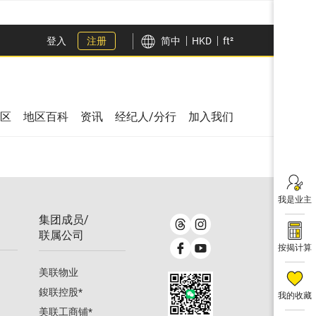
登入
注册
简中
HKD
ft²
区
地区百科
资讯
经纪人/分行
加入我们
我是业主
集团成员/
联属公司
按揭计算
美联物业
鋑联控股
*
我的收藏
美联工商铺
*