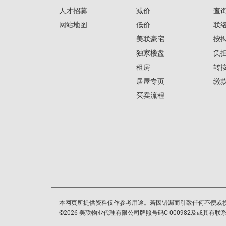
人才招募
减价
查
网站地图
低价
联
美联豪宅
按
独家楼盘
负
租房
转
居屋专页
缴
买卖流程
本网页所提供资料仅作参考用途。若因错漏而引致任何不便或
©
2026
美联物业代理有限公司牌照号码C-000982及或其有联