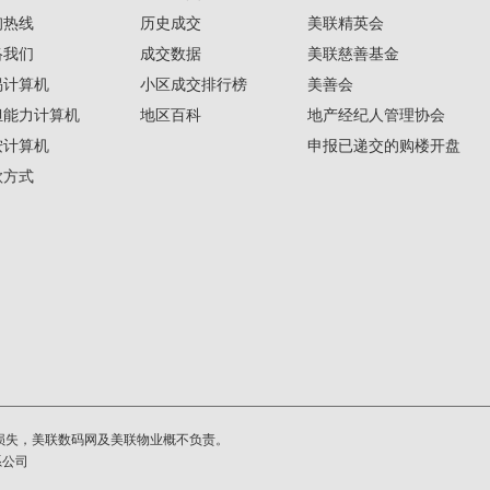
询热线
历史成交
美联精英会
络我们
成交数据
美联慈善基金
揭计算机
小区成交排行榜
美善会
担能力计算机
地区百科
地产经纪人管理协会
按计算机
申报已递交的购楼开盘
款方式
损失，美联数码网及美联物业概不负责。
系公司