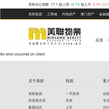
美联信心指数
77.1
较上周
0.7%
较上月
-0.4%
(
03/
全港指数
149.1
较上周
0%
较上月
0.4%
(
03/08/20
美联集团
工商铺
内地房产
澳⻔房产
金融
港岛指数
157.4
较上周
-0.3%
较上月
-0.8%
(
03/08/
美联信心指数
77.1
较上周
0.7%
较上月
-0.4%
(
03/
九龙指数
156.4
较上周
-0.1%
较上月
0.3%
(
03/08
全港指数
149.1
较上周
0%
较上月
0.4%
(
03/08/20
新界指数
134.8
较上周
0.1%
较上月
0.9%
(
03/08
买房
美联信心指数
77.1
较上周
0.7%
较上月
-0.4%
(
03/
港岛指数
157.4
较上周
-0.3%
较上月
-0.8%
(
03/08/
An error occurred on client
九龙指数
156.4
较上周
-0.1%
较上月
0.3%
(
03/08
新界指数
134.8
较上周
0.1%
较上月
0.9%
(
03/08
关于美联
找房
客
美联信心指数
77.1
较上周
0.7%
较上月
-0.4%
(
03/
美联集团
一手新房
自
投资者关系
买房
专
集团动态
上车
分