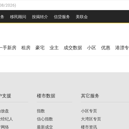
08/2026
)
26
)
服务
移民顾问
按揭转介
信贷服务
美联会
2026
)
08/2026
)
/2026
)
26
)
/2026
)
一手新房
租房
豪宅
业主
成交数据
小区
优惠
港漂专
08/2026
)
2026
)
/2026
)
/2026
)
户支援
楼市数据
其它服务
08/2026
)
助放盘
指数
小区专页
业经纪人
信心指数
大湾区专页
行网络
最新成交
楼市资讯