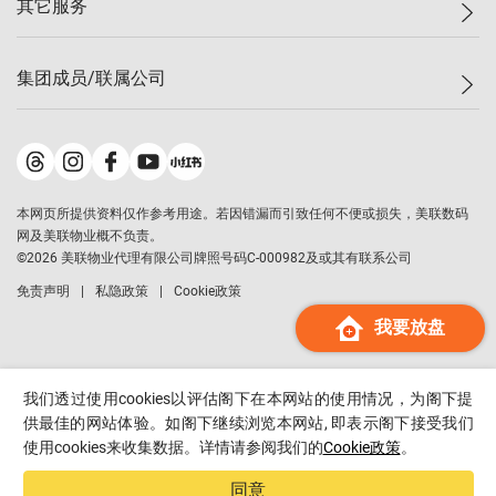
其它服务
美联豪宅
查询热线
信心指数
独家楼盘
联络我们
最新成交
小区专页
租房
集团成员/联属公司
按揭计算机
历史成交
大湾区专页
居屋专页
负担能力计算机
成交数据
楼市资讯
买卖流程
美联物业
转按计算机
小区成交排行榜
美联精英会
鋑联控股
*
缴款方式
地区百科
美联慈善基金
美联工商铺
*
本网页所提供资料仅作参考用途。若因错漏而引致任何不便或损失，美联数码
美善会
美联中国
网及美联物业概不负责。
地产经纪人管理协会
©
2026
美联物业代理有限公司牌照号码C-000982及或其有联系公司
美联澳门
申报已递交的购楼开盘
免责声明
私隐政策
Cookie政策
美联金融集团
我要放盘
美联移民顾问
美联升学顾问
美联测量师行
我们透过使用cookies以评估阁下在本网站的使用情况，为阁下提
香港置业
供最佳的网站体验。如阁下继续浏览本网站, 即表示阁下接受我们
使用cookies来收集数据。详情请参阅我们的
Cookie政策
。
经络按揭
美联会
同意