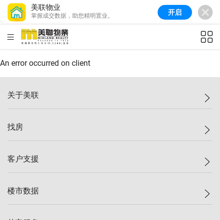
美联物业
开启
掌握成交数据，助您精明置业。
美联信心指数
77.1
较上周
0.7%
较上月
-0.4%
(
03/08/2026
)
HKD
ft²
全港指数
149.1
较上周
0%
较上月
0.4%
(
03/08/2026
)
An error occurred on client
港岛指数
157.4
较上周
-0.3%
较上月
-0.8%
(
03/08/2026
)
关于美联
九龙指数
156.4
较上周
-0.1%
较上月
0.3%
(
03/08/2026
)
美联集团
找房
新界指数
134.8
较上周
0.1%
较上月
0.9%
(
03/08/2026
)
投资者关系
美联信心指数
77.1
较上周
0.7%
较上月
-0.4%
(
03/08/2026
)
集团动态
一手新房
客户支援
人才招募
买房
网站地图
上车
自助放盘
楼市数据
减价
专业经纪人
低价
分行网络
指数