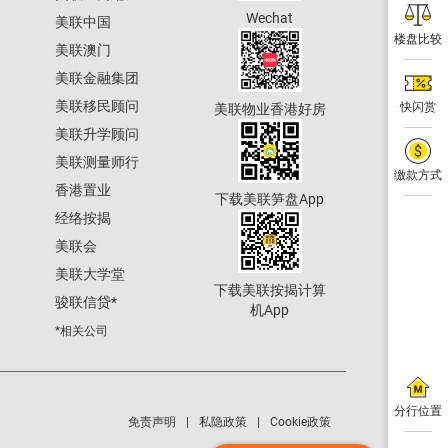
Wechat
美联中国
楼盘比较
美联澳门
美联金融集团
美联移民顾问
快闪赏
美联物业香港好房
美联升学顾问
美联测量师行
缴款方式
香港置业
下载美联笋盘App
经络按揭
美联会
美联大学堂
下载美联按揭计算
骏联信贷
*
机App
*相关公司
分行位置
免责声明
私隐政策
Cookie政策