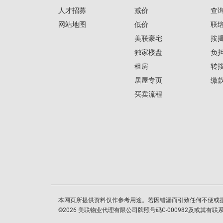
人才招募
减价
查
网站地图
低价
联
美联豪宅
按
独家楼盘
负
租房
转
居屋专页
缴
买卖流程
本网页所提供资料仅作参考用途。若因错漏而引致任何不便或
©
2026
美联物业代理有限公司牌照号码C-000982及或其有联