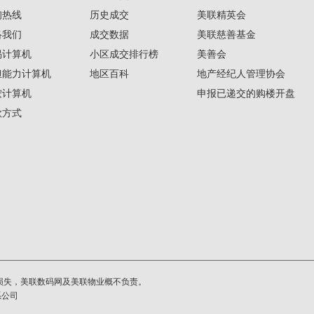
询热线
历史成交
美联精英会
络我们
成交数据
美联慈善基金
揭计算机
小区成交排行榜
美善会
担能力计算机
地区百科
地产经纪人管理协会
按计算机
申报已递交的购楼开盘
款方式
损失，美联数码网及美联物业概不负责。
系公司