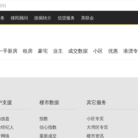
26
)
2026
)
服务
移民顾问
按揭转介
信贷服务
美联会
/2026
)
08/2026
)
/2026
)
26
)
08/2026
)
一手新房
租房
豪宅
业主
成交数据
小区
优惠
港漂专
2026
)
/2026
)
/2026
)
户支援
楼市数据
其它服务
08/2026
)
助放盘
指数
小区专页
业经纪人
信心指数
大湾区专页
行网络
最新成交
楼市资讯