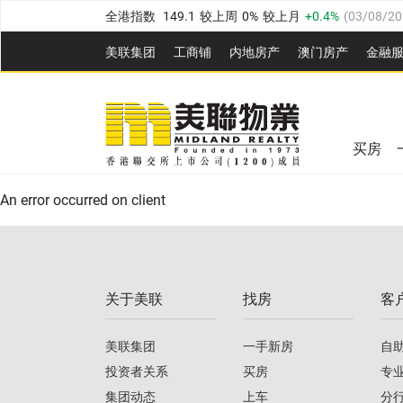
全港指数
149.1
较上周
0%
较上月
0.4%
(
03/08/20
港岛指数
157.4
较上周
-0.3%
较上月
-0.8%
(
03/08/
美联集团
工商铺
内地房产
澳⻔房产
金融
九龙指数
156.4
较上周
-0.1%
较上月
0.3%
(
03/08
美联信心指数
77.1
较上周
0.7%
较上月
-0.4%
(
03/
新界指数
134.8
较上周
0.1%
较上月
0.9%
(
03/08
全港指数
149.1
较上周
0%
较上月
0.4%
(
03/08/20
美联信心指数
77.1
较上周
0.7%
较上月
-0.4%
(
03/
买房
港岛指数
157.4
较上周
-0.3%
较上月
-0.8%
(
03/08/
An error occurred on client
九龙指数
156.4
较上周
-0.1%
较上月
0.3%
(
03/08
新界指数
134.8
较上周
0.1%
较上月
0.9%
(
03/08
关于美联
找房
客
美联信心指数
77.1
较上周
0.7%
较上月
-0.4%
(
03/
美联集团
一手新房
自
投资者关系
买房
专
集团动态
上车
分