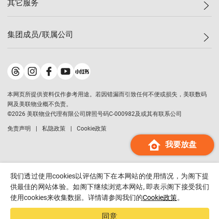
其它服务
美联豪宅
查询热线
信心指数
独家楼盘
联络我们
最新成交
小区专页
租房
集团成员/联属公司
按揭计算机
历史成交
大湾区专页
居屋专页
负担能力计算机
成交数据
楼市资讯
买卖流程
美联物业
转按计算机
小区成交排行榜
美联精英会
鋑联控股
*
缴款方式
地区百科
美联慈善基金
美联工商铺
*
本网页所提供资料仅作参考用途。若因错漏而引致任何不便或损失，美联数码
美善会
美联中国
网及美联物业概不负责。
地产经纪人管理协会
©
2026
美联物业代理有限公司牌照号码C-000982及或其有联系公司
美联澳门
申报已递交的购楼开盘
免责声明
私隐政策
Cookie政策
美联金融集团
我要放盘
美联移民顾问
美联升学顾问
美联测量师行
我们透过使用cookies以评估阁下在本网站的使用情况，为阁下提
香港置业
供最佳的网站体验。如阁下继续浏览本网站, 即表示阁下接受我们
使用cookies来收集数据。详情请参阅我们的
Cookie政策
。
经络按揭
美联会
同意