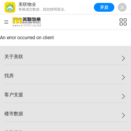
美联物业
开启
掌握成交数据，助您精明置业。
美联信心指数
77.1
较上周
0.7%
较上月
-0.4%
(
03/08/2026
)
HKD
ft²
全港指数
149.1
较上周
0%
较上月
0.4%
(
03/08/2026
)
An error occurred on client
港岛指数
157.4
较上周
-0.3%
较上月
-0.8%
(
03/08/2026
)
关于美联
九龙指数
156.4
较上周
-0.1%
较上月
0.3%
(
03/08/2026
)
美联集团
找房
新界指数
134.8
较上周
0.1%
较上月
0.9%
(
03/08/2026
)
投资者关系
美联信心指数
77.1
较上周
0.7%
较上月
-0.4%
(
03/08/2026
)
集团动态
一手新房
客户支援
人才招募
买房
网站地图
上车
自助放盘
楼市数据
减价
专业经纪人
低价
分行网络
指数