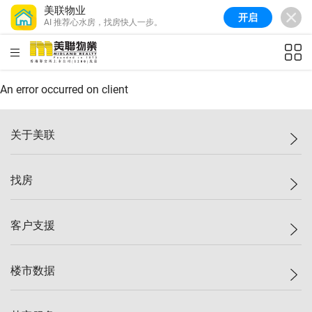
美联物业
开启
AI 推荐心水房，找房快人一步。
美联信心指数
77.1
较上周
0.7%
较上月
-0.4%
(
03/08/2026
)
HKD
ft²
全港指数
149.1
较上周
0%
较上月
0.4%
(
03/08/2026
)
An error occurred on client
港岛指数
157.4
较上周
-0.3%
较上月
-0.8%
(
03/08/2026
)
关于美联
九龙指数
156.4
较上周
-0.1%
较上月
0.3%
(
03/08/2026
)
美联集团
找房
新界指数
134.8
较上周
0.1%
较上月
0.9%
(
03/08/2026
)
投资者关系
美联信心指数
77.1
较上周
0.7%
较上月
-0.4%
(
03/08/2026
)
集团动态
一手新房
客户支援
人才招募
买房
网站地图
上车
自助放盘
楼市数据
减价
专业经纪人
低价
分行网络
指数