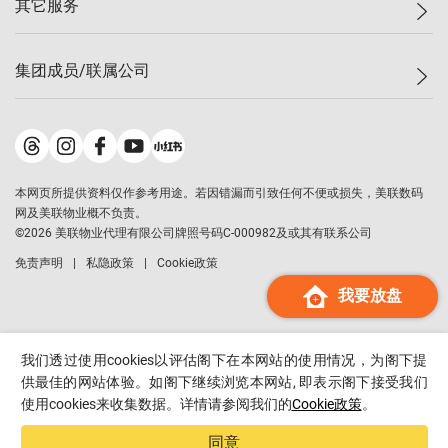
其它服务
美联豪宅
查询热线
信心指数
独家楼盘
联络我们
最新成交
小区专页
租房
集团成员/联属公司
按揭计算机
历史成交
大湾区专页
居屋专页
负担能力计算机
成交数据
楼市资讯
买卖流程
美联物业
转按计算机
小区成交排行榜
美联精英会
鋑联控股
*
缴款方式
地区百科
美联慈善基金
美联工商铺
*
本网页所提供资料仅作参考用途。若因错漏而引致任何不便或损失，美联数码
美善会
美联中国
网及美联物业概不负责。
地产经纪人管理协会
©
2026
美联物业代理有限公司牌照号码C-000982及或其有联系公司
美联澳门
申报已递交的购楼开盘
免责声明
私隐政策
Cookie政策
美联金融集团
我要放盘
美联移民顾问
美联升学顾问
美联测量师行
我们透过使用cookies以评估阁下在本网站的使用情况，为阁下提
香港置业
供最佳的网站体验。如阁下继续浏览本网站, 即表示阁下接受我们
使用cookies来收集数据。详情请参阅我们的
Cookie政策
。
经络按揭
美联会
同意