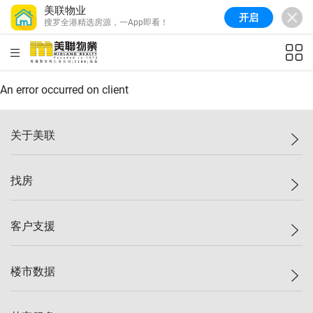
美联物业
开启
搜罗全港精选房源，一App即看！
美联信心指数
77.1
较上周
0.7%
较上月
-0.4%
(
03/08/2026
)
HKD
ft²
全港指数
149.1
较上周
0%
较上月
0.4%
(
03/08/2026
)
An error occurred on client
港岛指数
157.4
较上周
-0.3%
较上月
-0.8%
(
03/08/2026
)
关于美联
九龙指数
156.4
较上周
-0.1%
较上月
0.3%
(
03/08/2026
)
美联集团
找房
新界指数
134.8
较上周
0.1%
较上月
0.9%
(
03/08/2026
)
投资者关系
美联信心指数
77.1
较上周
0.7%
较上月
-0.4%
(
03/08/2026
)
集团动态
一手新房
客户支援
人才招募
买房
网站地图
上车
自助放盘
楼市数据
减价
专业经纪人
低价
分行网络
指数