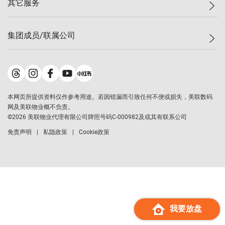
其它服务
美联豪宅
查询热线
信心指数
独家楼盘
联络我们
最新成交
小区专页
租房
集团成员/联属公司
按揭计算机
历史成交
大湾区专页
居屋专页
负担能力计算机
成交数据
楼市资讯
买卖流程
美联物业
转按计算机
小区成交排行榜
美联精英会
鋑联控股
*
缴款方式
地区百科
美联慈善基金
美联工商铺
*
本网页所提供资料仅作参考用途。若因错漏而引致任何不便或损失，美联数码
美善会
美联中国
网及美联物业概不负责。
地产经纪人管理协会
©
2026
美联物业代理有限公司牌照号码C-000982及或其有联系公司
美联澳门
申报已递交的购楼开盘
免责声明
私隐政策
Cookie政策
美联金融集团
美联移民顾问
美联升学顾问
美联测量师行
香港置业
经络按揭
我要放盘
美联会