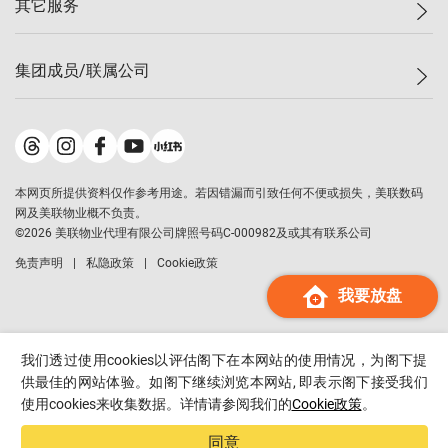
其它服务
美联豪宅
查询热线
信心指数
独家楼盘
联络我们
最新成交
小区专页
租房
集团成员/联属公司
按揭计算机
历史成交
大湾区专页
居屋专页
负担能力计算机
成交数据
楼市资讯
买卖流程
美联物业
转按计算机
小区成交排行榜
美联精英会
鋑联控股
*
缴款方式
地区百科
美联慈善基金
美联工商铺
*
本网页所提供资料仅作参考用途。若因错漏而引致任何不便或损失，美联数码
美善会
美联中国
网及美联物业概不负责。
地产经纪人管理协会
©
2026
美联物业代理有限公司牌照号码C-000982及或其有联系公司
美联澳门
申报已递交的购楼开盘
免责声明
私隐政策
Cookie政策
美联金融集团
我要放盘
美联移民顾问
美联升学顾问
美联测量师行
我们透过使用cookies以评估阁下在本网站的使用情况，为阁下提
香港置业
供最佳的网站体验。如阁下继续浏览本网站, 即表示阁下接受我们
使用cookies来收集数据。详情请参阅我们的
Cookie政策
。
经络按揭
美联会
同意