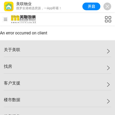
美联物业
开启
搜罗全港精选房源，一App即看！
美联信心指数
77.1
较上周
0.7%
较上月
-0.4%
(
03/08/2026
)
HKD
ft²
全港指数
149.1
较上周
0%
较上月
0.4%
(
03/08/2026
)
An error occurred on client
港岛指数
157.4
较上周
-0.3%
较上月
-0.8%
(
03/08/2026
)
关于美联
九龙指数
156.4
较上周
-0.1%
较上月
0.3%
(
03/08/2026
)
美联集团
找房
新界指数
134.8
较上周
0.1%
较上月
0.9%
(
03/08/2026
)
投资者关系
美联信心指数
77.1
较上周
0.7%
较上月
-0.4%
(
03/08/2026
)
集团动态
一手新房
客户支援
人才招募
买房
网站地图
上车
自助放盘
楼市数据
减价
专业经纪人
低价
分行网络
指数