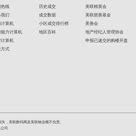
询热线
历史成交
美联精英会
络我们
成交数据
美联慈善基金
揭计算机
小区成交排行榜
美善会
担能力计算机
地区百科
地产经纪人管理协会
按计算机
申报已递交的购楼开盘
款方式
损失，美联数码网及美联物业概不负责。
系公司