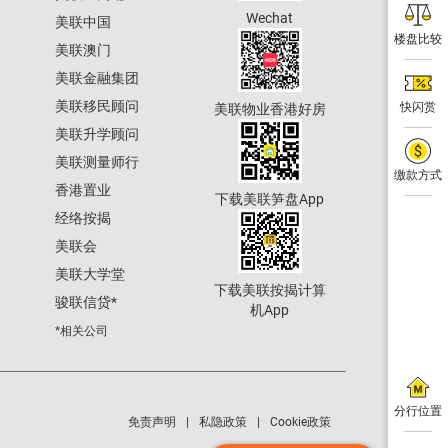
Wechat
美联中国
楼盘比较
美联澳门
美联金融集团
美联移民顾问
快闪赏
美联物业香港好房
美联升学顾问
美联测量师行
缴款方式
香港置业
下载美联笋盘App
经络按揭
美联会
美联大学堂
下载美联按揭计算
骏联信贷
*
机App
*相关公司
分行位置
免责声明
私隐政策
Cookie政策