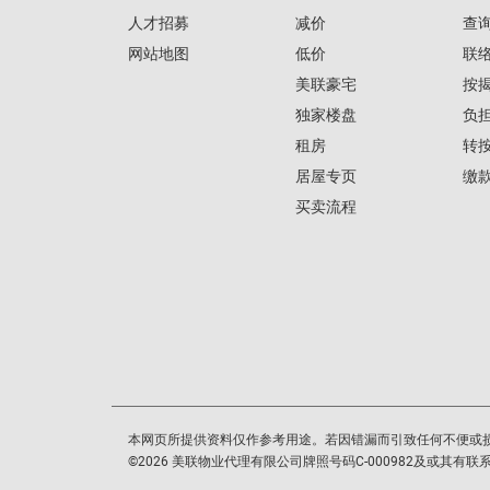
人才招募
减价
查
网站地图
低价
联
美联豪宅
按
独家楼盘
负
租房
转
居屋专页
缴
买卖流程
本网页所提供资料仅作参考用途。若因错漏而引致任何不便或
©
2026
美联物业代理有限公司牌照号码C-000982及或其有联