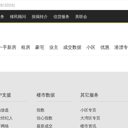
08/2026
)
/2026
)
服务
移民顾问
按揭转介
信贷服务
美联会
/2026
)
08/2026
)
2026
)
/2026
)
/2026
)
一手新房
租房
豪宅
业主
成交数据
小区
优惠
港漂专
08/2026
)
/2026
)
2026
)
/2026
)
户支援
楼市数据
其它服务
08/2026
)
助放盘
指数
小区专页
业经纪人
信心指数
大湾区专页
行网络
最新成交
楼市资讯