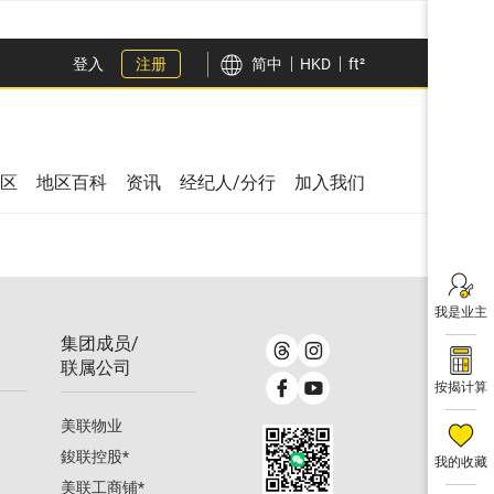
登入
注册
简中
HKD
ft²
区
地区百科
资讯
经纪人/分行
加入我们
我是业主
集团成员/
联属公司
按揭计算
美联物业
鋑联控股
*
我的收藏
美联工商铺
*