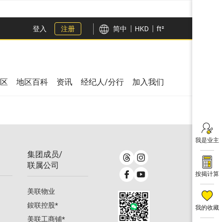
登入
注册
简中
HKD
ft²
区
地区百科
资讯
经纪人/分行
加入我们
我是业主
集团成员/
联属公司
按揭计算
美联物业
鋑联控股
*
我的收藏
美联工商铺
*