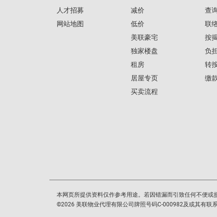
人才招募
减价
查
网站地图
低价
联
美联豪宅
按
独家楼盘
负
租房
转
居屋专页
缴
买卖流程
本网页所提供资料仅作参考用途。若因错漏而引致任何不便或
©
2026
美联物业代理有限公司牌照号码C-000982及或其有联