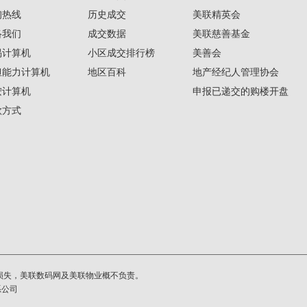
询热线
历史成交
美联精英会
络我们
成交数据
美联慈善基金
揭计算机
小区成交排行榜
美善会
担能力计算机
地区百科
地产经纪人管理协会
按计算机
申报已递交的购楼开盘
款方式
损失，美联数码网及美联物业概不负责。
系公司