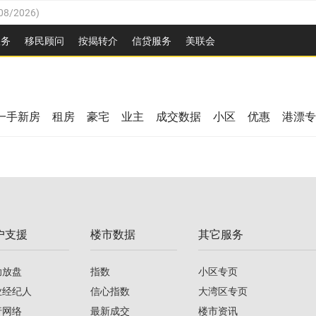
08/2026
)
26
)
服务
移民顾问
按揭转介
信贷服务
美联会
2026
)
08/2026
)
/2026
)
26
)
/2026
)
一手新房
租房
豪宅
业主
成交数据
小区
优惠
港漂专
08/2026
)
2026
)
/2026
)
/2026
)
户支援
楼市数据
其它服务
08/2026
)
助放盘
指数
小区专页
业经纪人
信心指数
大湾区专页
行网络
最新成交
楼市资讯