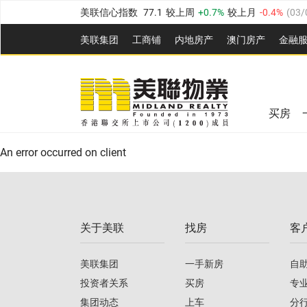
美联信心指数
77.1
较上周
0.7%
较上月
-0.4%
(
03/
全港指数
149.1
较上周
0%
较上月
0.4%
(
03/08/20
美联集团
工商铺
内地房产
澳⻔房产
金融
港岛指数
157.4
较上周
-0.3%
较上月
-0.8%
(
03/08/
美联信心指数
77.1
较上周
0.7%
较上月
-0.4%
(
03/
九龙指数
156.4
较上周
-0.1%
较上月
0.3%
(
03/08
全港指数
149.1
较上周
0%
较上月
0.4%
(
03/08/20
新界指数
134.8
较上周
0.1%
较上月
0.9%
(
03/08
买房
美联信心指数
77.1
较上周
0.7%
较上月
-0.4%
(
03/
港岛指数
157.4
较上周
-0.3%
较上月
-0.8%
(
03/08/
An error occurred on client
九龙指数
156.4
较上周
-0.1%
较上月
0.3%
(
03/08
新界指数
134.8
较上周
0.1%
较上月
0.9%
(
03/08
关于美联
找房
客
美联信心指数
77.1
较上周
0.7%
较上月
-0.4%
(
03/
美联集团
一手新房
自
投资者关系
买房
专
集团动态
上车
分