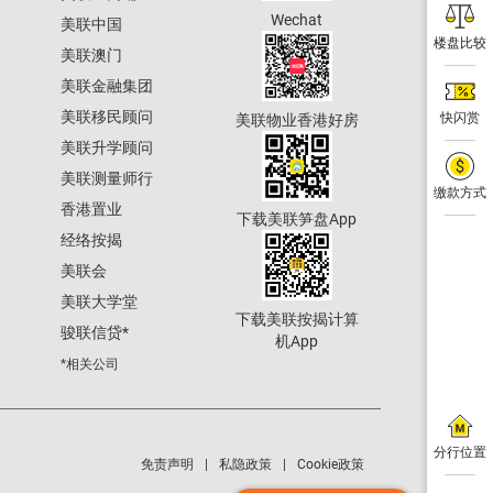
Wechat
美联中国
楼盘比较
美联澳门
美联金融集团
美联移民顾问
快闪赏
美联物业香港好房
美联升学顾问
美联测量师行
缴款方式
香港置业
下载美联笋盘App
经络按揭
美联会
美联大学堂
下载美联按揭计算
骏联信贷
*
机App
*相关公司
分行位置
免责声明
私隐政策
Cookie政策