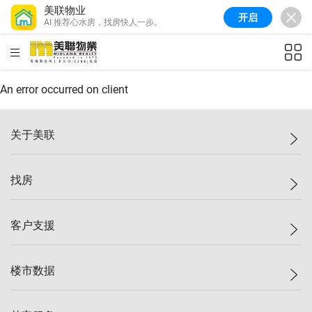
美联物业
开启
AI 推荐心水房，找房快人一步。
美联信心指数
77.1
较上周
0.7%
较上月
-0.4%
(
03/08/2026
)
HKD
ft²
全港指数
149.1
较上周
0%
较上月
0.4%
(
03/08/2026
)
An error occurred on client
港岛指数
157.4
较上周
-0.3%
较上月
-0.8%
(
03/08/2026
)
关于美联
九龙指数
156.4
较上周
-0.1%
较上月
0.3%
(
03/08/2026
)
美联集团
找房
新界指数
134.8
较上周
0.1%
较上月
0.9%
(
03/08/2026
)
投资者关系
美联信心指数
77.1
较上周
0.7%
较上月
-0.4%
(
03/08/2026
)
集团动态
一手新房
客户支援
人才招募
买房
网站地图
上车
自助放盘
楼市数据
减价
专业经纪人
低价
分行网络
指数