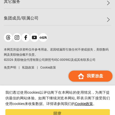
其它服务
美联豪宅
查询热线
信心指数
独家楼盘
联络我们
最新成交
小区专页
租房
集团成员/联属公司
按揭计算机
历史成交
大湾区专页
居屋专页
负担能力计算机
成交数据
楼市资讯
买卖流程
美联物业
转按计算机
小区成交排行榜
美联精英会
鋑联控股
*
缴款方式
地区百科
美联慈善基金
美联工商铺
*
本网页所提供资料仅作参考用途。若因错漏而引致任何不便或损失，美联数码
美善会
美联中国
网及美联物业概不负责。
地产经纪人管理协会
©
2026
美联物业代理有限公司牌照号码C-000982及或其有联系公司
美联澳门
申报已递交的购楼开盘
免责声明
私隐政策
Cookie政策
美联金融集团
我要放盘
美联移民顾问
美联升学顾问
美联测量师行
我们透过使用cookies以评估阁下在本网站的使用情况，为阁下提
香港置业
供最佳的网站体验。如阁下继续浏览本网站, 即表示阁下接受我们
使用cookies来收集数据。详情请参阅我们的
Cookie政策
。
经络按揭
美联会
同意