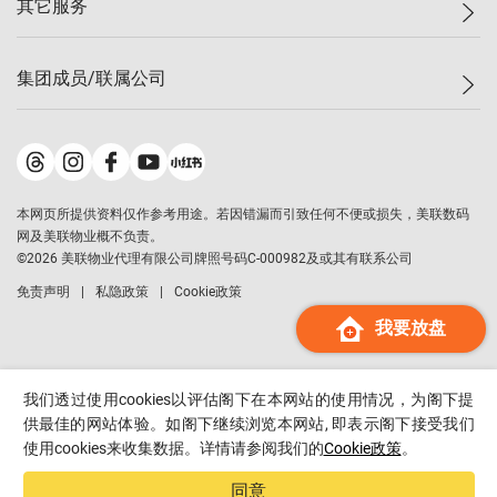
其它服务
美联豪宅
查询热线
信心指数
独家楼盘
联络我们
最新成交
小区专页
租房
集团成员/联属公司
按揭计算机
历史成交
大湾区专页
居屋专页
负担能力计算机
成交数据
楼市资讯
买卖流程
美联物业
转按计算机
小区成交排行榜
美联精英会
鋑联控股
*
缴款方式
地区百科
美联慈善基金
美联工商铺
*
本网页所提供资料仅作参考用途。若因错漏而引致任何不便或损失，美联数码
美善会
美联中国
网及美联物业概不负责。
地产经纪人管理协会
©
2026
美联物业代理有限公司牌照号码C-000982及或其有联系公司
美联澳门
申报已递交的购楼开盘
免责声明
私隐政策
Cookie政策
美联金融集团
我要放盘
美联移民顾问
美联升学顾问
美联测量师行
我们透过使用cookies以评估阁下在本网站的使用情况，为阁下提
香港置业
供最佳的网站体验。如阁下继续浏览本网站, 即表示阁下接受我们
使用cookies来收集数据。详情请参阅我们的
Cookie政策
。
经络按揭
美联会
同意