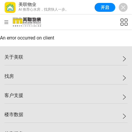
美联物业
开启
AI 推荐心水房，找房快人一步。
美联信心指数
77.1
较上周
0.7%
较上月
-0.4%
(
03/08/2026
)
HKD
ft²
全港指数
149.1
较上周
0%
较上月
0.4%
(
03/08/2026
)
An error occurred on client
港岛指数
157.4
较上周
-0.3%
较上月
-0.8%
(
03/08/2026
)
关于美联
九龙指数
156.4
较上周
-0.1%
较上月
0.3%
(
03/08/2026
)
美联集团
找房
新界指数
134.8
较上周
0.1%
较上月
0.9%
(
03/08/2026
)
投资者关系
美联信心指数
77.1
较上周
0.7%
较上月
-0.4%
(
03/08/2026
)
集团动态
一手新房
客户支援
人才招募
买房
网站地图
上车
自助放盘
楼市数据
减价
专业经纪人
低价
分行网络
指数