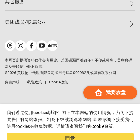
其它服务
美联豪宅
查询热线
信心指数
独家楼盘
联络我们
最新成交
小区专页
租房
集团成员/联属公司
按揭计算机
历史成交
大湾区专页
居屋专页
负担能力计算机
成交数据
楼市资讯
买卖流程
美联物业
转按计算机
小区成交排行榜
美联精英会
鋑联控股
*
缴款方式
地区百科
美联慈善基金
美联工商铺
*
本网页所提供资料仅作参考用途。若因错漏而引致任何不便或损失，美联数码
美善会
美联中国
网及美联物业概不负责。
地产经纪人管理协会
©
2026
美联物业代理有限公司牌照号码C-000982及或其有联系公司
美联澳门
申报已递交的购楼开盘
免责声明
私隐政策
Cookie政策
美联金融集团
我要放盘
美联移民顾问
美联升学顾问
美联测量师行
我们透过使用cookies以评估阁下在本网站的使用情况，为阁下提
香港置业
供最佳的网站体验。如阁下继续浏览本网站, 即表示阁下接受我们
使用cookies来收集数据。详情请参阅我们的
Cookie政策
。
经络按揭
美联会
同意