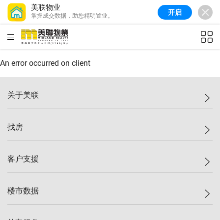
美联物业
开启
掌握成交数据，助您精明置业。
美联信心指数
77.1
较上周
0.7%
较上月
-0.4%
(
03/08/2026
)
HKD
ft²
全港指数
149.1
较上周
0%
较上月
0.4%
(
03/08/2026
)
An error occurred on client
港岛指数
157.4
较上周
-0.3%
较上月
-0.8%
(
03/08/2026
)
关于美联
九龙指数
156.4
较上周
-0.1%
较上月
0.3%
(
03/08/2026
)
美联集团
找房
新界指数
134.8
较上周
0.1%
较上月
0.9%
(
03/08/2026
)
投资者关系
美联信心指数
77.1
较上周
0.7%
较上月
-0.4%
(
03/08/2026
)
集团动态
一手新房
客户支援
人才招募
买房
网站地图
上车
自助放盘
楼市数据
减价
专业经纪人
低价
分行网络
指数