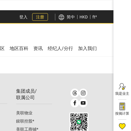
登入
注册
简中
HKD
ft²
区
地区百科
资讯
经纪人/分行
加入我们
集团成员/
我是业主
联属公司
美联物业
按揭计算
鋑联控股
*
美联工商铺
*