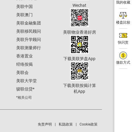
我的收藏
Wechat
美联中国
美联澳门
楼盘比较
美联金融集团
美联移民顾问
美联物业香港好房
美联升学顾问
快闪赏
美联测量师行
香港置业
下载美联笋盘App
缴款方式
经络按揭
美联会
美联大学堂
下载美联按揭计算
骏联信贷
*
机App
*相关公司
免责声明
私隐政策
Cookie政策