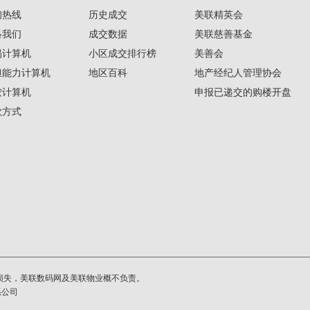
询热线
历史成交
美联精英会
络我们
成交数据
美联慈善基金
揭计算机
小区成交排行榜
美善会
担能力计算机
地区百科
地产经纪人管理协会
按计算机
申报已递交的购楼开盘
款方式
损失，美联数码网及美联物业概不负责。
系公司