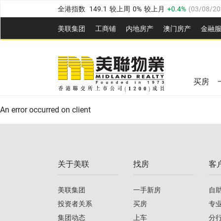
全港指数
149.1
较上周
0%
较上月
0.4%
(
03/08/20
港岛指数
157.4
较上周
-0.3%
较上月
-0.8%
(
03/08/
美联集团
工商铺
内地房产
澳⻔房产
金融
九龙指数
156.4
较上周
-0.1%
较上月
0.3%
(
03/08
美联信心指数
77.1
较上周
0.7%
较上月
-0.4%
(
03/
新界指数
134.8
较上周
0.1%
较上月
0.9%
(
03/08
全港指数
149.1
较上周
0%
较上月
0.4%
(
03/08/20
美联信心指数
77.1
较上周
0.7%
较上月
-0.4%
(
03/
买房
港岛指数
157.4
较上周
-0.3%
较上月
-0.8%
(
03/08/
An error occurred on client
九龙指数
156.4
较上周
-0.1%
较上月
0.3%
(
03/08
新界指数
134.8
较上周
0.1%
较上月
0.9%
(
03/08
关于美联
找房
客
美联信心指数
77.1
较上周
0.7%
较上月
-0.4%
(
03/
美联集团
一手新房
自
投资者关系
买房
专
集团动态
上车
分