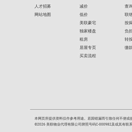
人才招募
减价
查
网站地图
低价
联
美联豪宅
按
独家楼盘
负
租房
转
居屋专页
缴
买卖流程
本网页所提供资料仅作参考用途。若因错漏而引致任何不便或
©
2026
美联物业代理有限公司牌照号码C-000982及或其有联