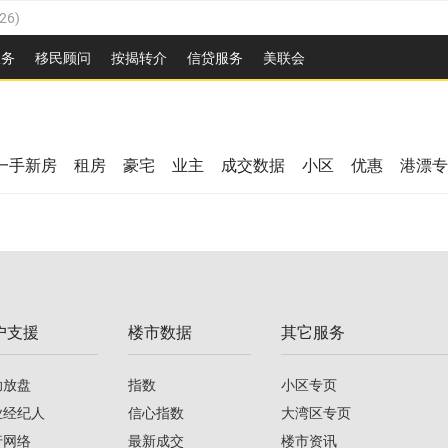
26
)
2026
)
服务
移民顾问
按揭转介
信贷服务
美联会
/2026
)
08/2026
)
/2026
)
26
)
08/2026
)
一手新房
租房
豪宅
业主
成交数据
小区
优惠
港漂专
2026
)
/2026
)
/2026
)
户支援
楼市数据
其它服务
08/2026
)
助放盘
指数
小区专页
业经纪人
信心指数
大湾区专页
行网络
最新成交
楼市资讯