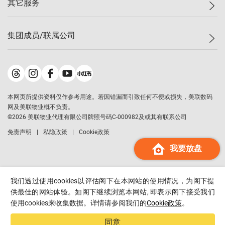
其它服务
美联豪宅
查询热线
信心指数
独家楼盘
联络我们
最新成交
小区专页
租房
集团成员/联属公司
按揭计算机
历史成交
大湾区专页
居屋专页
负担能力计算机
成交数据
楼市资讯
买卖流程
美联物业
转按计算机
小区成交排行榜
美联精英会
鋑联控股
*
缴款方式
地区百科
美联慈善基金
美联工商铺
*
本网页所提供资料仅作参考用途。若因错漏而引致任何不便或损失，美联数码
美善会
美联中国
网及美联物业概不负责。
地产经纪人管理协会
©
2026
美联物业代理有限公司牌照号码C-000982及或其有联系公司
美联澳门
申报已递交的购楼开盘
免责声明
私隐政策
Cookie政策
美联金融集团
我要放盘
美联移民顾问
美联升学顾问
美联测量师行
我们透过使用cookies以评估阁下在本网站的使用情况，为阁下提
香港置业
供最佳的网站体验。如阁下继续浏览本网站, 即表示阁下接受我们
使用cookies来收集数据。详情请参阅我们的
Cookie政策
。
经络按揭
美联会
同意