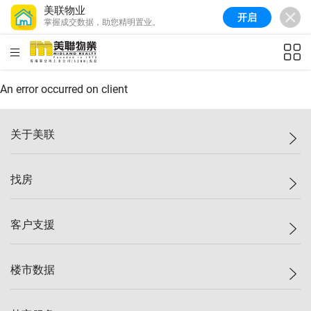
美联物业
开启
掌握成交数据，助您精明置业。
美联信心指数
77.1
较上周
0.7%
较上月
-0.4%
(
03/08/2026
)
HKD
ft²
全港指数
149.1
较上周
0%
较上月
0.4%
(
03/08/2026
)
An error occurred on client
港岛指数
157.4
较上周
-0.3%
较上月
-0.8%
(
03/08/2026
)
关于美联
九龙指数
156.4
较上周
-0.1%
较上月
0.3%
(
03/08/2026
)
美联集团
找房
新界指数
134.8
较上周
0.1%
较上月
0.9%
(
03/08/2026
)
投资者关系
美联信心指数
77.1
较上周
0.7%
较上月
-0.4%
(
03/08/2026
)
集团动态
一手新房
客户支援
人才招募
买房
网站地图
上车
自助放盘
楼市数据
减价
专业经纪人
低价
分行网络
指数