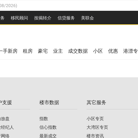
08/2026
)
26
)
服务
移民顾问
按揭转介
信贷服务
美联会
2026
)
08/2026
)
/2026
)
26
)
/2026
)
一手新房
租房
豪宅
业主
成交数据
小区
优惠
港漂专
08/2026
)
2026
)
/2026
)
/2026
)
户支援
楼市数据
其它服务
08/2026
)
助放盘
指数
小区专页
业经纪人
信心指数
大湾区专页
行网络
最新成交
楼市资讯