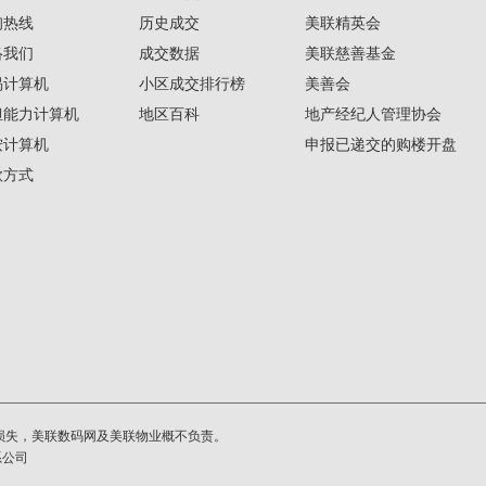
询热线
历史成交
美联精英会
络我们
成交数据
美联慈善基金
揭计算机
小区成交排行榜
美善会
担能力计算机
地区百科
地产经纪人管理协会
按计算机
申报已递交的购楼开盘
款方式
损失，美联数码网及美联物业概不负责。
系公司