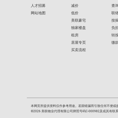
人才招募
减价
查
网站地图
低价
联
美联豪宅
按
独家楼盘
负
租房
转
居屋专页
缴
买卖流程
本网页所提供资料仅作参考用途。若因错漏而引致任何不便或
©
2026
美联物业代理有限公司牌照号码C-000982及或其有联