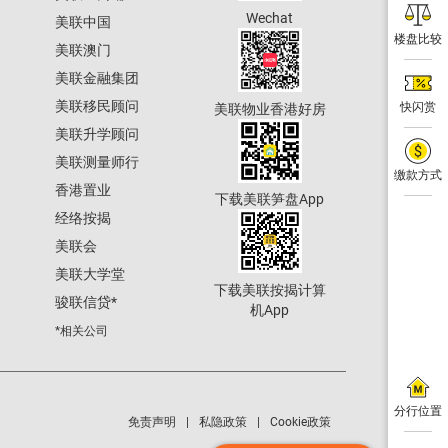
Wechat
美联中国
楼盘比较
美联澳门
美联金融集团
美联移民顾问
快闪赏
美联物业香港好房
美联升学顾问
美联测量师行
缴款方式
香港置业
下载美联笋盘App
经络按揭
美联会
美联大学堂
下载美联按揭计算
骏联信贷
*
机App
*相关公司
分行位置
免责声明
私隐政策
Cookie政策