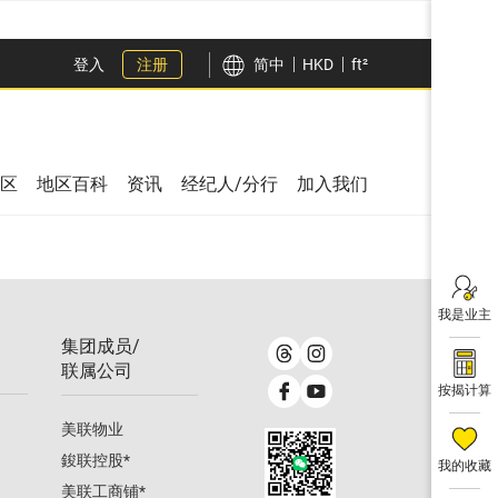
登入
注册
简中
HKD
ft²
区
地区百科
资讯
经纪人/分行
加入我们
我是业主
集团成员/
联属公司
按揭计算
美联物业
鋑联控股
*
我的收藏
美联工商铺
*