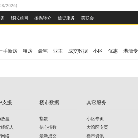
08/2026
)
26
)
服务
移民顾问
按揭转介
信贷服务
美联会
2026
)
08/2026
)
/2026
)
/2026
)
26
)
一手新房
租房
豪宅
业主
成交数据
小区
优惠
港漂专
08/2026
)
2026
)
/2026
)
/2026
)
户支援
楼市数据
其它服务
08/2026
)
助放盘
指数
小区专页
业经纪人
信心指数
大湾区专页
行网络
最新成交
楼市资讯