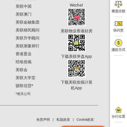
Wechat
美联中国
楼盘比较
美联澳门
美联金融集团
美联移民顾问
快闪赏
美联物业香港好房
美联升学顾问
美联测量师行
缴款方式
香港置业
下载美联笋盘App
经络按揭
美联会
美联大学堂
下载美联按揭计算
骏联信贷
*
机App
*相关公司
分行位置
免责声明
私隐政策
Cookie政策