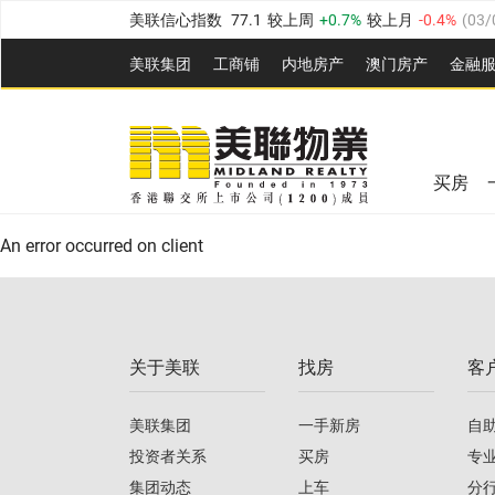
美联信心指数
77.1
较上周
0.7%
较上月
-0.4%
(
03/
全港指数
149.1
较上周
0%
较上月
0.4%
(
03/08/20
美联集团
工商铺
内地房产
澳⻔房产
金融
港岛指数
157.4
较上周
-0.3%
较上月
-0.8%
(
03/08/
美联信心指数
77.1
较上周
0.7%
较上月
-0.4%
(
03/
九龙指数
156.4
较上周
-0.1%
较上月
0.3%
(
03/08
全港指数
149.1
较上周
0%
较上月
0.4%
(
03/08/20
新界指数
134.8
较上周
0.1%
较上月
0.9%
(
03/08
买房
美联信心指数
77.1
较上周
0.7%
较上月
-0.4%
(
03/
港岛指数
157.4
较上周
-0.3%
较上月
-0.8%
(
03/08/
An error occurred on client
九龙指数
156.4
较上周
-0.1%
较上月
0.3%
(
03/08
新界指数
134.8
较上周
0.1%
较上月
0.9%
(
03/08
关于美联
找房
客
美联信心指数
77.1
较上周
0.7%
较上月
-0.4%
(
03/
美联集团
一手新房
自
投资者关系
买房
专
集团动态
上车
分