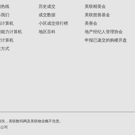
询热线
历史成交
美联精英会
络我们
成交数据
美联慈善基金
揭计算机
小区成交排行榜
美善会
担能力计算机
地区百科
地产经纪人管理协会
按计算机
申报已递交的购楼开盘
款方式
损失，美联数码网及美联物业概不负责。
系公司