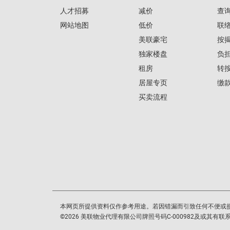
人才招募
减价
查
网站地图
低价
联
美联豪宅
按
独家楼盘
负
租房
转
居屋专页
缴
买卖流程
本网页所提供资料仅作参考用途。若因错漏而引致任何不便或
©
2026
美联物业代理有限公司牌照号码C-000982及或其有联