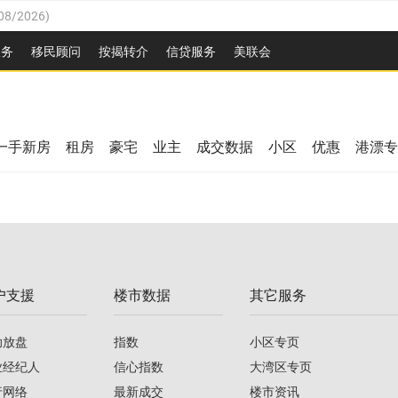
08/2026
)
26
)
服务
移民顾问
按揭转介
信贷服务
美联会
2026
)
08/2026
)
/2026
)
26
)
/2026
)
一手新房
租房
豪宅
业主
成交数据
小区
优惠
港漂专
08/2026
)
2026
)
/2026
)
/2026
)
户支援
楼市数据
其它服务
08/2026
)
助放盘
指数
小区专页
业经纪人
信心指数
大湾区专页
行网络
最新成交
楼市资讯