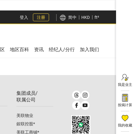
登入
注册
简中
HKD
ft²
区
地区百科
资讯
经纪人/分行
加入我们
我是业主
集团成员/
联属公司
按揭计算
美联物业
鋑联控股
*
我的收藏
美联工商铺
*