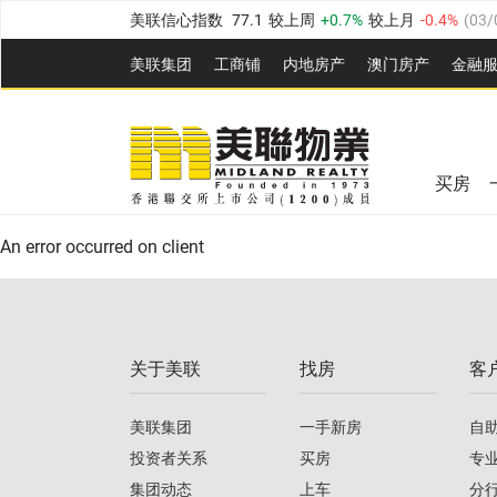
美联信心指数
77.1
较上周
0.7%
较上月
-0.4%
(
03/
全港指数
149.1
较上周
0%
较上月
0.4%
(
03/08/20
美联集团
工商铺
内地房产
澳⻔房产
金融
港岛指数
157.4
较上周
-0.3%
较上月
-0.8%
(
03/08/
美联信心指数
77.1
较上周
0.7%
较上月
-0.4%
(
03/
九龙指数
156.4
较上周
-0.1%
较上月
0.3%
(
03/08
全港指数
149.1
较上周
0%
较上月
0.4%
(
03/08/20
新界指数
134.8
较上周
0.1%
较上月
0.9%
(
03/08
买房
美联信心指数
77.1
较上周
0.7%
较上月
-0.4%
(
03/
港岛指数
157.4
较上周
-0.3%
较上月
-0.8%
(
03/08/
An error occurred on client
九龙指数
156.4
较上周
-0.1%
较上月
0.3%
(
03/08
新界指数
134.8
较上周
0.1%
较上月
0.9%
(
03/08
关于美联
找房
客
美联信心指数
77.1
较上周
0.7%
较上月
-0.4%
(
03/
美联集团
一手新房
自
投资者关系
买房
专
集团动态
上车
分