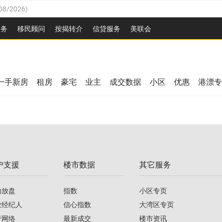
08/2026
)
26
)
服务
移民顾问
按揭转介
信贷服务
美联会
2026
)
08/2026
)
/2026
)
26
)
/2026
)
一手新房
租房
豪宅
业主
成交数据
小区
优惠
港漂专
08/2026
)
2026
)
/2026
)
/2026
)
户支援
楼市数据
其它服务
08/2026
)
助放盘
指数
小区专页
业经纪人
信心指数
大湾区专页
行网络
最新成交
楼市资讯