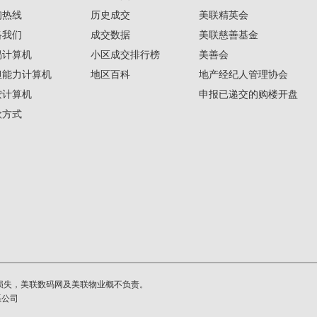
询热线
历史成交
美联精英会
络我们
成交数据
美联慈善基金
揭计算机
小区成交排行榜
美善会
担能力计算机
地区百科
地产经纪人管理协会
按计算机
申报已递交的购楼开盘
款方式
损失，美联数码网及美联物业概不负责。
系公司