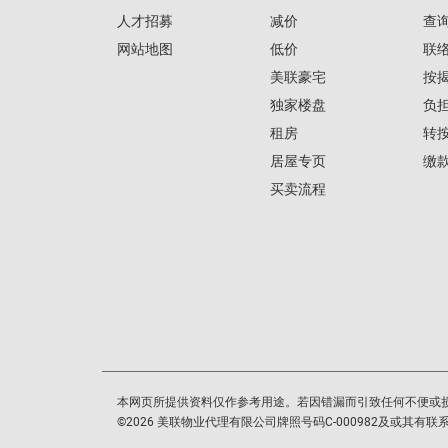
人才招募
减价
查
网站地图
低价
联
美联豪宅
按
独家楼盘
负
租房
转
居屋专页
缴
买卖流程
本网页所提供资料仅作参考用途。若因错漏而引致任何不便或
©
2026
美联物业代理有限公司牌照号码C-000982及或其有联