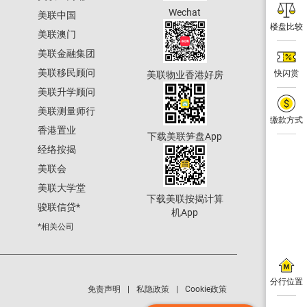
Wechat
美联中国
楼盘比较
美联澳门
美联金融集团
美联移民顾问
快闪赏
美联物业香港好房
美联升学顾问
美联测量师行
缴款方式
香港置业
下载美联笋盘App
经络按揭
美联会
美联大学堂
下载美联按揭计算
骏联信贷
*
机App
*相关公司
分行位置
免责声明
私隐政策
Cookie政策