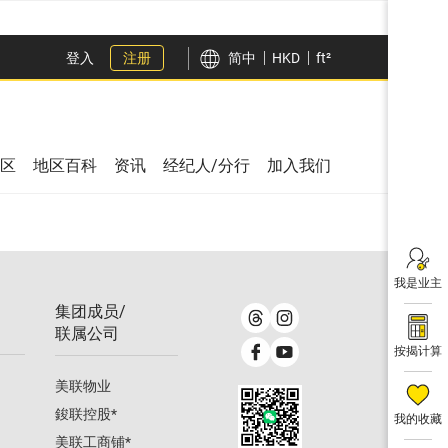
登入
注册
简中
HKD
ft²
区
地区百科
资讯
经纪人/分行
加入我们
我是业主
集团成员/
联属公司
按揭计算
美联物业
鋑联控股
*
我的收藏
美联工商铺
*