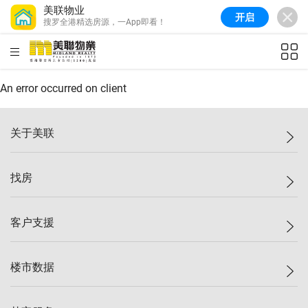
美联物业
开启
搜罗全港精选房源，一App即看！
美联信心指数
76.6
较上周
-0.6%
较上月
-1.4%
(
10/08/2026
)
HKD
ft²
全港指数
148.9
较上周
-0.1%
较上月
0.1%
(
10/08/2026
)
An error occurred on client
港岛指数
157.0
较上周
-0.2%
较上月
0.2%
(
10/08/2026
)
关于美联
九龙指数
155.7
较上周
-0.4%
较上月
-0.8%
(
10/08/2026
)
美联集团
找房
新界指数
135.1
较上周
0.3%
较上月
0.9%
(
10/08/2026
)
投资者关系
美联信心指数
76.6
较上周
-0.6%
较上月
-1.4%
(
10/08/2026
)
集团动态
一手新房
客户支援
人才招募
买房
网站地图
上车
自助放盘
楼市数据
减价
专业经纪人
低价
分行网络
指数