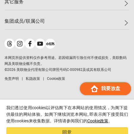
其它服务
美联豪宅
查询热线
信心指数
独家楼盘
联络我们
最新成交
小区专页
租房
集团成员/联属公司
按揭计算机
历史成交
大湾区专页
居屋专页
负担能力计算机
成交数据
楼市资讯
买卖流程
美联物业
转按计算机
小区成交排行榜
美联精英会
鋑联控股
*
缴款方式
地区百科
美联慈善基金
美联工商铺
*
本网页所提供资料仅作参考用途。若因错漏而引致任何不便或损失，美联数码
美善会
美联中国
网及美联物业概不负责。
地产经纪人管理协会
©
2026
美联物业代理有限公司牌照号码C-000982及或其有联系公司
美联澳门
申报已递交的购楼开盘
免责声明
私隐政策
Cookie政策
美联金融集团
我要放盘
美联移民顾问
美联升学顾问
美联测量师行
我们透过使用cookies以评估阁下在本网站的使用情况，为阁下提
香港置业
供最佳的网站体验。如阁下继续浏览本网站, 即表示阁下接受我们
使用cookies来收集数据。详情请参阅我们的
Cookie政策
。
经络按揭
美联会
同意