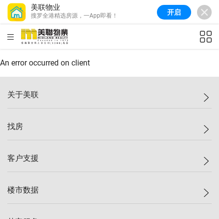
美联物业
开启
搜罗全港精选房源，一App即看！
美联信心指数
77.1
较上周
0.7%
较上月
-0.4%
(
03/08/2026
)
HKD
ft²
全港指数
149.1
较上周
0%
较上月
0.4%
(
03/08/2026
)
An error occurred on client
港岛指数
157.4
较上周
-0.3%
较上月
-0.8%
(
03/08/2026
)
关于美联
九龙指数
156.4
较上周
-0.1%
较上月
0.3%
(
03/08/2026
)
美联集团
找房
新界指数
134.8
较上周
0.1%
较上月
0.9%
(
03/08/2026
)
投资者关系
美联信心指数
77.1
较上周
0.7%
较上月
-0.4%
(
03/08/2026
)
集团动态
一手新房
客户支援
人才招募
买房
网站地图
上车
自助放盘
楼市数据
减价
专业经纪人
低价
分行网络
指数