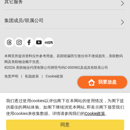
其它服务
美联豪宅
查询热线
信心指数
独家楼盘
联络我们
最新成交
小区专页
租房
集团成员/联属公司
按揭计算机
历史成交
大湾区专页
居屋专页
负担能力计算机
成交数据
楼市资讯
买卖流程
美联物业
转按计算机
小区成交排行榜
美联精英会
鋑联控股
*
缴款方式
地区百科
美联慈善基金
美联工商铺
*
本网页所提供资料仅作参考用途。若因错漏而引致任何不便或损失，美联数码
美善会
美联中国
网及美联物业概不负责。
地产经纪人管理协会
©
2026
美联物业代理有限公司牌照号码C-000982及或其有联系公司
美联澳门
申报已递交的购楼开盘
免责声明
私隐政策
Cookie政策
美联金融集团
我要放盘
美联移民顾问
美联升学顾问
我们透过使用cookies以评估阁下在本网站的使用情况，为阁下提
美联测量师行
供最佳的网站体验。如阁下继续浏览本网站, 即表示阁下接受我们
香港置业
使用cookies来收集数据。详情请参阅我们的
Cookie政策
。
经络按揭
同意
美联会