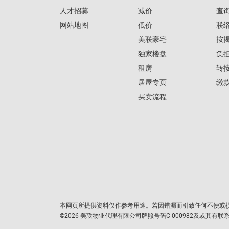
人才招募
减价
查
网站地图
低价
联
美联豪宅
按
独家楼盘
负
租房
转
居屋专页
缴
买卖流程
本网页所提供资料仅作参考用途。若因错漏而引致任何不便或
©
2026
美联物业代理有限公司牌照号码C-000982及或其有联