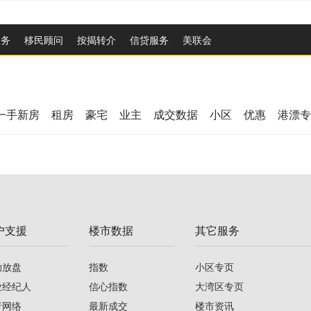
服务
移民顾问
按揭转介
信贷服务
美联会
一手新房
租房
豪宅
业主
成交数据
小区
优惠
港漂专
户支援
楼市数据
其它服务
助放盘
指数
小区专页
业经纪人
信心指数
大湾区专页
行网络
最新成交
楼市资讯