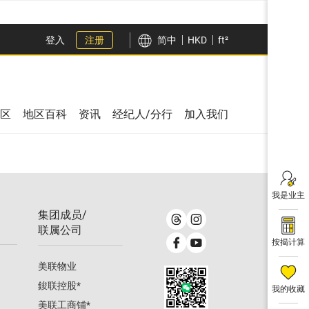
登入
注册
简中
HKD
ft²
区
地区百科
资讯
经纪人/分行
加入我们
我是业主
集团成员/
联属公司
按揭计算
美联物业
鋑联控股
*
我的收藏
美联工商铺
*