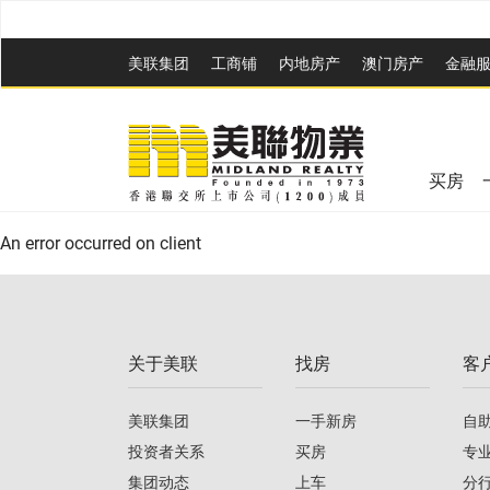
美联集团
工商铺
内地房产
澳⻔房产
金融
买房
An error occurred on client
关于美联
找房
客
美联集团
一手新房
自
投资者关系
买房
专
集团动态
上车
分