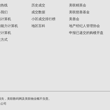
询热线
历史成交
美联精英会
络我们
成交数据
美联慈善基金
揭计算机
小区成交排行榜
美善会
担能力计算机
地区百科
地产经纪人管理协会
按计算机
申报已递交的购楼开盘
款方式
损失，美联数码网及美联物业概不负责。
系公司