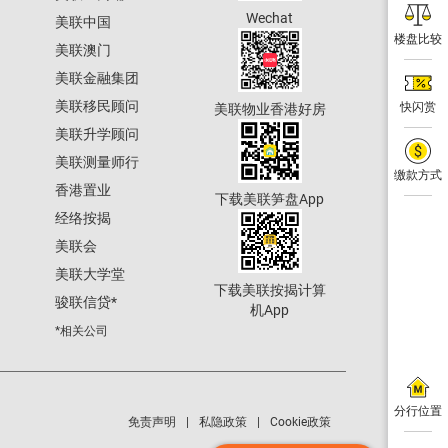
Wechat
美联中国
楼盘比较
美联澳门
美联金融集团
美联移民顾问
快闪赏
美联物业香港好房
美联升学顾问
美联测量师行
缴款方式
香港置业
下载美联笋盘App
经络按揭
美联会
美联大学堂
下载美联按揭计算
骏联信贷
*
机App
*相关公司
分行位置
免责声明
私隐政策
Cookie政策