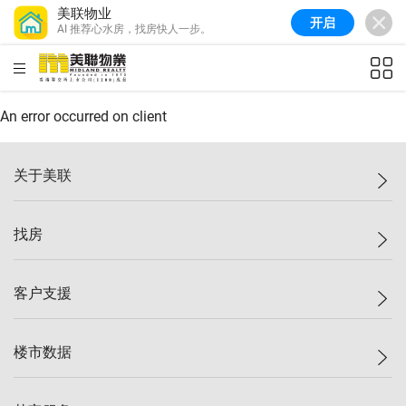
美联物业
开启
AI 推荐心水房，找房快人一步。
美联信心指数
77.1
较上周
0.7%
较上月
-0.4%
(
03/08/2026
)
HKD
ft²
全港指数
149.1
较上周
0%
较上月
0.4%
(
03/08/2026
)
An error occurred on client
港岛指数
157.4
较上周
-0.3%
较上月
-0.8%
(
03/08/2026
)
关于美联
九龙指数
156.4
较上周
-0.1%
较上月
0.3%
(
03/08/2026
)
美联集团
找房
新界指数
134.8
较上周
0.1%
较上月
0.9%
(
03/08/2026
)
投资者关系
美联信心指数
77.1
较上周
0.7%
较上月
-0.4%
(
03/08/2026
)
集团动态
一手新房
客户支援
人才招募
买房
网站地图
上车
自助放盘
楼市数据
减价
专业经纪人
低价
分行网络
指数