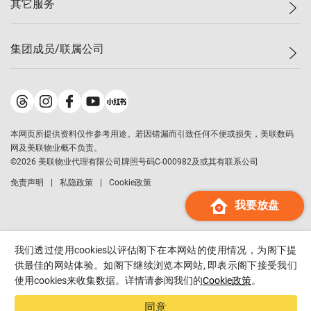
其它服务
美联豪宅
查询热线
信心指数
独家楼盘
联络我们
最新成交
小区专页
租房
集团成员/联属公司
按揭计算机
历史成交
大湾区专页
居屋专页
负担能力计算机
成交数据
楼市资讯
买卖流程
美联物业
转按计算机
小区成交排行榜
美联精英会
鋑联控股
*
缴款方式
地区百科
美联慈善基金
美联工商铺
*
本网页所提供资料仅作参考用途。若因错漏而引致任何不便或损失，美联数码
美善会
美联中国
网及美联物业概不负责。
地产经纪人管理协会
©
2026
美联物业代理有限公司牌照号码C-000982及或其有联系公司
美联澳门
申报已递交的购楼开盘
免责声明
私隐政策
Cookie政策
美联金融集团
我要放盘
美联移民顾问
美联升学顾问
美联测量师行
我们透过使用cookies以评估阁下在本网站的使用情况，为阁下提
香港置业
供最佳的网站体验。如阁下继续浏览本网站, 即表示阁下接受我们
使用cookies来收集数据。详情请参阅我们的
Cookie政策
。
经络按揭
美联会
同意