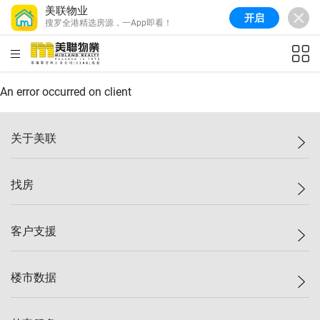
美联物业
开启
搜罗全港精选房源，一App即看！
美联信心指数
77.1
较上周
0.7%
较上月
-0.4%
(
03/08/2026
)
HKD
ft²
全港指数
149.1
较上周
0%
较上月
0.4%
(
03/08/2026
)
An error occurred on client
港岛指数
157.4
较上周
-0.3%
较上月
-0.8%
(
03/08/2026
)
关于美联
九龙指数
156.4
较上周
-0.1%
较上月
0.3%
(
03/08/2026
)
美联集团
找房
新界指数
134.8
较上周
0.1%
较上月
0.9%
(
03/08/2026
)
投资者关系
美联信心指数
77.1
较上周
0.7%
较上月
-0.4%
(
03/08/2026
)
集团动态
一手新房
客户支援
人才招募
买房
网站地图
上车
自助放盘
楼市数据
减价
专业经纪人
低价
分行网络
指数