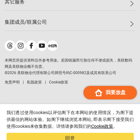
其它服务
美联豪宅
查询热线
信心指数
独家楼盘
联络我们
最新成交
小区专页
租房
集团成员/联属公司
按揭计算机
历史成交
大湾区专页
居屋专页
负担能力计算机
成交数据
楼市资讯
买卖流程
美联物业
转按计算机
小区成交排行榜
美联精英会
鋑联控股
*
缴款方式
地区百科
美联慈善基金
美联工商铺
*
本网页所提供资料仅作参考用途。若因错漏而引致任何不便或损失，美联数码
美善会
美联中国
网及美联物业概不负责。
地产经纪人管理协会
©
2026
美联物业代理有限公司牌照号码C-000982及或其有联系公司
美联澳门
申报已递交的购楼开盘
免责声明
私隐政策
Cookie政策
美联金融集团
我要放盘
美联移民顾问
美联升学顾问
美联测量师行
我们透过使用cookies以评估阁下在本网站的使用情况，为阁下提
香港置业
供最佳的网站体验。如阁下继续浏览本网站, 即表示阁下接受我们
使用cookies来收集数据。详情请参阅我们的
Cookie政策
。
经络按揭
美联会
同意