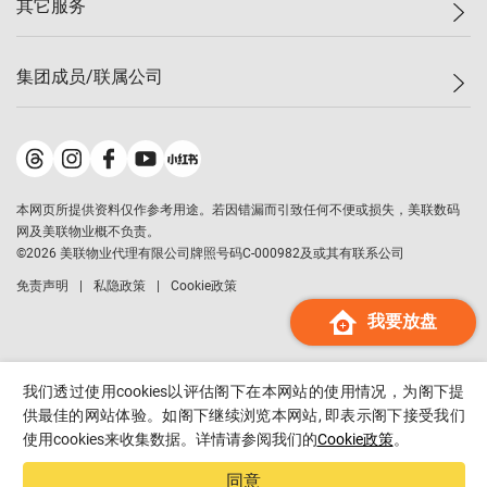
其它服务
美联豪宅
查询热线
信心指数
独家楼盘
联络我们
最新成交
小区专页
租房
集团成员/联属公司
按揭计算机
历史成交
大湾区专页
居屋专页
负担能力计算机
成交数据
楼市资讯
买卖流程
美联物业
转按计算机
小区成交排行榜
美联精英会
鋑联控股
*
缴款方式
地区百科
美联慈善基金
美联工商铺
*
本网页所提供资料仅作参考用途。若因错漏而引致任何不便或损失，美联数码
美善会
美联中国
网及美联物业概不负责。
地产经纪人管理协会
©
2026
美联物业代理有限公司牌照号码C-000982及或其有联系公司
美联澳门
申报已递交的购楼开盘
免责声明
私隐政策
Cookie政策
美联金融集团
我要放盘
美联移民顾问
美联升学顾问
美联测量师行
我们透过使用cookies以评估阁下在本网站的使用情况，为阁下提
香港置业
供最佳的网站体验。如阁下继续浏览本网站, 即表示阁下接受我们
使用cookies来收集数据。详情请参阅我们的
Cookie政策
。
经络按揭
美联会
同意