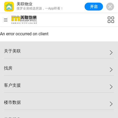
美联物业
开启
搜罗全港精选房源，一App即看！
美联信心指数
76.6
较上周
-0.6%
较上月
-1.4%
(
10/08/2026
)
HKD
ft²
全港指数
148.9
较上周
-0.1%
较上月
0.1%
(
10/08/2026
)
An error occurred on client
港岛指数
157.0
较上周
-0.2%
较上月
0.2%
(
10/08/2026
)
关于美联
九龙指数
155.7
较上周
-0.4%
较上月
-0.8%
(
10/08/2026
)
美联集团
找房
新界指数
135.1
较上周
0.3%
较上月
0.9%
(
10/08/2026
)
投资者关系
美联信心指数
76.6
较上周
-0.6%
较上月
-1.4%
(
10/08/2026
)
集团动态
一手新房
客户支援
人才招募
买房
网站地图
上车
自助放盘
楼市数据
减价
专业经纪人
低价
分行网络
指数