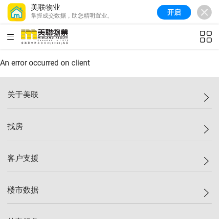
美联物业
开启
掌握成交数据，助您精明置业。
美联信心指数
77.1
较上周
0.7%
较上月
-0.4%
(
03/08/2026
)
HKD
ft²
全港指数
149.1
较上周
0%
较上月
0.4%
(
03/08/2026
)
An error occurred on client
港岛指数
157.4
较上周
-0.3%
较上月
-0.8%
(
03/08/2026
)
关于美联
九龙指数
156.4
较上周
-0.1%
较上月
0.3%
(
03/08/2026
)
美联集团
找房
新界指数
134.8
较上周
0.1%
较上月
0.9%
(
03/08/2026
)
投资者关系
美联信心指数
77.1
较上周
0.7%
较上月
-0.4%
(
03/08/2026
)
集团动态
一手新房
客户支援
人才招募
买房
网站地图
上车
自助放盘
楼市数据
减价
专业经纪人
低价
分行网络
指数