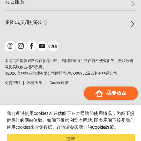
其它服务
美联豪宅
查询热线
信心指数
独家楼盘
联络我们
最新成交
小区专页
租房
集团成员/联属公司
按揭计算机
历史成交
大湾区专页
居屋专页
负担能力计算机
成交数据
楼市资讯
买卖流程
美联物业
转按计算机
小区成交排行榜
美联精英会
鋑联控股
*
缴款方式
地区百科
美联慈善基金
美联工商铺
*
本网页所提供资料仅作参考用途。若因错漏而引致任何不便或损失，美联数码
美善会
美联中国
网及美联物业概不负责。
地产经纪人管理协会
©
2026
美联物业代理有限公司牌照号码C-000982及或其有联系公司
美联澳门
申报已递交的购楼开盘
免责声明
私隐政策
Cookie政策
美联金融集团
我要放盘
美联移民顾问
美联升学顾问
美联测量师行
我们透过使用cookies以评估阁下在本网站的使用情况，为阁下提
香港置业
供最佳的网站体验。如阁下继续浏览本网站, 即表示阁下接受我们
使用cookies来收集数据。详情请参阅我们的
Cookie政策
。
经络按揭
美联会
同意