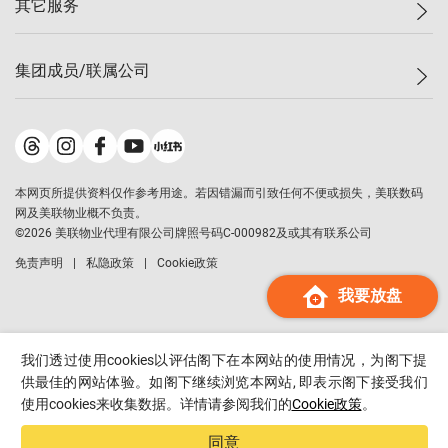
其它服务
美联豪宅
查询热线
信心指数
独家楼盘
联络我们
最新成交
小区专页
租房
集团成员/联属公司
按揭计算机
历史成交
大湾区专页
居屋专页
负担能力计算机
成交数据
楼市资讯
买卖流程
美联物业
转按计算机
小区成交排行榜
美联精英会
鋑联控股
*
缴款方式
地区百科
美联慈善基金
美联工商铺
*
本网页所提供资料仅作参考用途。若因错漏而引致任何不便或损失，美联数码
美善会
美联中国
网及美联物业概不负责。
地产经纪人管理协会
©
2026
美联物业代理有限公司牌照号码C-000982及或其有联系公司
美联澳门
申报已递交的购楼开盘
免责声明
私隐政策
Cookie政策
美联金融集团
我要放盘
美联移民顾问
美联升学顾问
美联测量师行
我们透过使用cookies以评估阁下在本网站的使用情况，为阁下提
香港置业
供最佳的网站体验。如阁下继续浏览本网站, 即表示阁下接受我们
使用cookies来收集数据。详情请参阅我们的
Cookie政策
。
经络按揭
美联会
同意