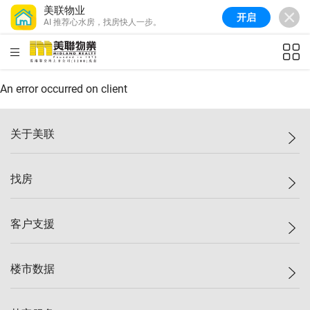
美联物业
开启
AI 推荐心水房，找房快人一步。
美联信心指数
76.6
较上周
-0.6%
较上月
-1.4%
(
10/08/2026
)
HKD
ft²
全港指数
148.9
较上周
-0.1%
较上月
0.1%
(
10/08/2026
)
An error occurred on client
港岛指数
157.0
较上周
-0.2%
较上月
0.2%
(
10/08/2026
)
关于美联
九龙指数
155.7
较上周
-0.4%
较上月
-0.8%
(
10/08/2026
)
美联集团
找房
新界指数
135.1
较上周
0.3%
较上月
0.9%
(
10/08/2026
)
投资者关系
美联信心指数
76.6
较上周
-0.6%
较上月
-1.4%
(
10/08/2026
)
集团动态
一手新房
客户支援
人才招募
买房
网站地图
上车
自助放盘
楼市数据
减价
专业经纪人
低价
分行网络
指数