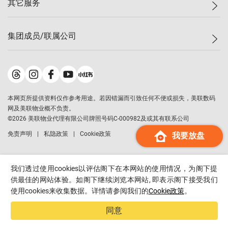
其它服务
美联豪宅
查询热线
信心指数
独家楼盘
联络我们
最新成交
小区专页
租房
集团成员/联属公司
按揭计算机
历史成交
大湾区专页
居屋专页
负担能力计算机
成交数据
楼市资讯
买卖流程
美联物业
转按计算机
小区成交排行榜
美联精英会
鋑联控股
*
缴款方式
地区百科
美联慈善基金
美联工商铺
*
本网页所提供资料仅作参考用途。若因错漏而引致任何不便或损失，美联数码
美善会
美联中国
网及美联物业概不负责。
地产经纪人管理协会
©
2026
美联物业代理有限公司牌照号码C-000982及或其有联系公司
美联澳门
申报已递交的购楼开盘
免责声明
私隐政策
Cookie政策
我要放盘
美联金融集团
美联移民顾问
美联升学顾问
我们透过使用cookies以评估阁下在本网站的使用情况，为阁下提
美联测量师行
供最佳的网站体验。如阁下继续浏览本网站, 即表示阁下接受我们
使用cookies来收集数据。详情请参阅我们的
Cookie政策
。
香港置业
经络按揭
同意
美联会