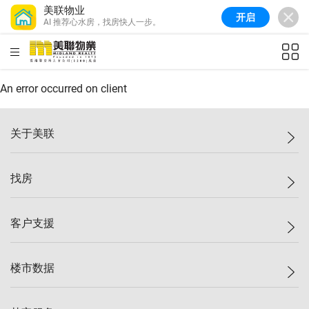
美联物业
开启
AI 推荐心水房，找房快人一步。
美联信心指数
77.1
较上周
0.7%
较上月
-0.4%
(
03/08/2026
)
HKD
ft²
全港指数
149.1
较上周
0%
较上月
0.4%
(
03/08/2026
)
An error occurred on client
港岛指数
157.4
较上周
-0.3%
较上月
-0.8%
(
03/08/2026
)
关于美联
九龙指数
156.4
较上周
-0.1%
较上月
0.3%
(
03/08/2026
)
美联集团
找房
新界指数
134.8
较上周
0.1%
较上月
0.9%
(
03/08/2026
)
投资者关系
美联信心指数
77.1
较上周
0.7%
较上月
-0.4%
(
03/08/2026
)
集团动态
一手新房
客户支援
人才招募
买房
网站地图
上车
自助放盘
楼市数据
减价
专业经纪人
低价
分行网络
指数